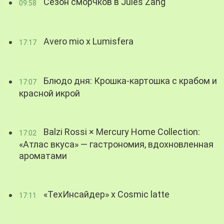
Сезон сморчков в Jules Zang
09:58
Avero mio x Lumisfera
17:17
Блюдо дня: Крошка-картошка с крабом и
17:07
красной икрой
Balzi Rossi × Mercury Home Collection:
17:02
«Атлас вкуса» — гастрономия, вдохновленная
ароматами
«ТехИнсайдер» х Cosmic latte
17:11