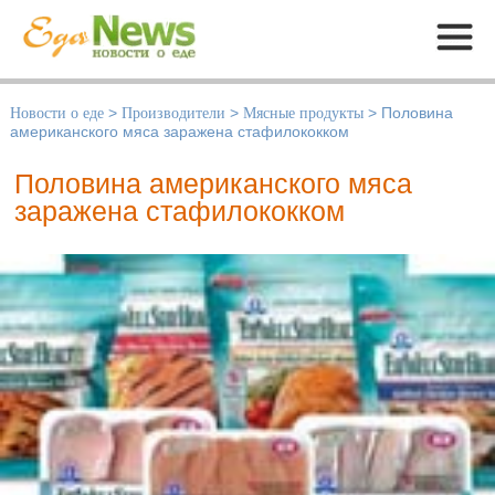
Меню
Новости о еде
>
Производители
>
Мясные продукты
>
Половина
американского мяса заражена стафилококком
Половина американского мяса
заражена стафилококком