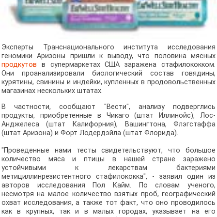
Эксперты Транснационального института исследования
геномики Аризоны пришли к выводу, что половина мясных
продкутов
в супермаркетах США заражена стафилококком.
Они проанализировали биологический состав говядины,
курятины, свинины и индейки, купленных в продовольственных
магазинах нескольких штатах.
В частности, сообщают "Вести", анализу подверглись
продукты, приобретенные в Чикаго (штат Иллинойс), Лос-
Анджелеса (штат Калифорния), Вашингтона, Флэгстаффа
(штат Аризона) и Форт Лодердэйла (штат Флорида).
"Проведенные нами тесты свидетельствуют, что большое
количество мяса и птицы в нашей стране заражено
устойчивыми к лекарствам бактериями
метициллинрезистентного стафилококка", - заявил один из
авторов исследования Пол Кайм. По словам ученого,
несмотря на малое количество взятых проб, географический
охват исследования, а также тот факт, что оно проводилось
как в крупных, так и в малых городах, указывает на его