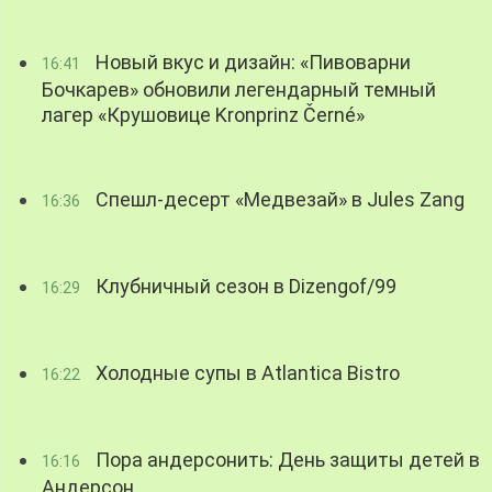
Новый вкус и дизайн: «Пивоварни
16:41
Бочкарев» обновили легендарный темный
лагер «Крушовице Kronprinz Černé»
Спешл-десерт «Медвезай» в Jules Zang
16:36
Клубничный сезон в Dizengof/99
16:29
Холодные супы в Atlantica Bistro
16:22
Пора андерсонить: День защиты детей в
16:16
Андерсон