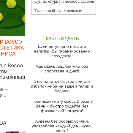
Суп из огурца и лосося с сальсой
Тыквенный суп с печеным
чесноком и томатной сальсой
Грибной суп
Томатный суп с кремом из
КАК ПОХУДЕТЬ
красного перца
И BOSCO
Если регулярно пить эти
ЭСТЕТИКА
Парижский луковый суп
напитки, Вы гарантированно
ННИСА
похудеете!
Суп из спаржи и горошка с
сыром пармезан
а с Bosco
Как сжечь лишний жир без
тям
спортзала и диет!
Суп-крем из цветной капусты
ноимённый
Этот напиток быстро сжигает
Французский луковый суп
е
избыток жира на вашей талии и
а —
бедрах!
Суп из баклажанов с моцареллой
...
и гремолатой
Принимайте эту смесь 2 раза в
Грибной крем-суп с кростини с
день и быстро худейте без
козьим сыром
физической нагрузки!
Суп мисо с зеленым луком и
Худеем без особых усилий,
ФА
тофу
употребляя каждый день чудо-
салат!