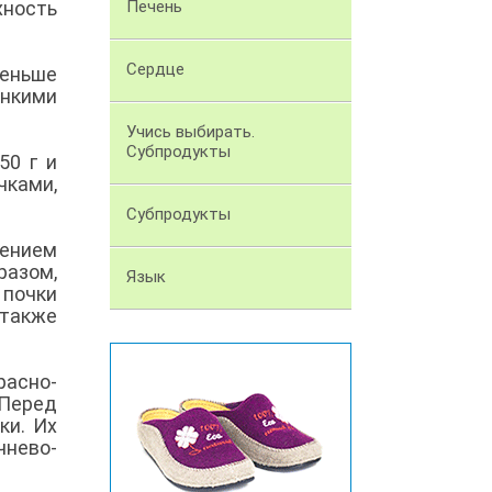
хность
Печень
Сердце
еньше
нкими
Учись выбирать.
Субпродукты
50 г и
чками,
Субпродукты
лением
разом,
Язык
 почки
 также
расно-
Перед
ки. Их
чнево-