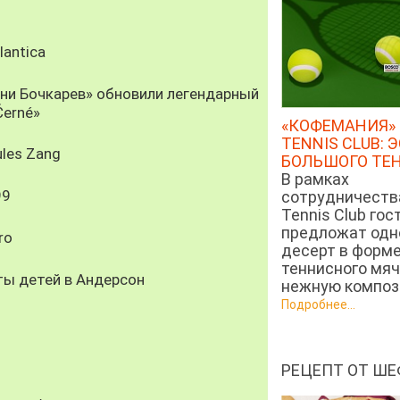
antica
рни Бочкарев» обновили легендарный
Černé»
«КОФЕМАНИЯ» 
TENNIS CLUB: 
les Zang
БОЛЬШОГО ТЕ
В рамках
99
сотрудничеств
Tennis Club гос
предложат од
ro
десерт в форм
теннисного мяч
ты детей в Андерсон
нежную компози
Подробнее...
РЕЦЕПТ ОТ ШЕ