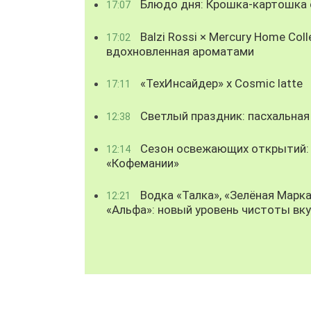
Блюдо дня: Крошка-картошка с
17:07
Balzi Rossi × Mercury Home Coll
17:02
вдохновленная ароматами
«ТехИнсайдер» х Cosmic latte
17:11
Светлый праздник: пасхальная
12:38
Сезон освежающих открытий: 
12:14
«Кофемании»
Водка «Талка», «Зелёная Марка
12:21
«Альфа»: новый уровень чистоты вк