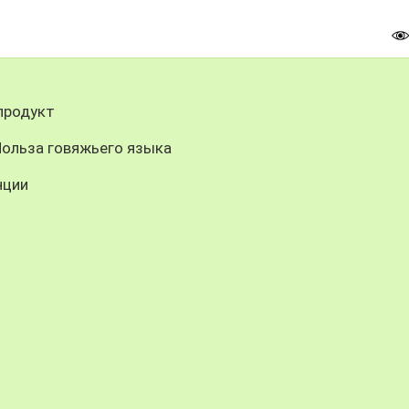
продукт
Польза говяжьего языка
нции