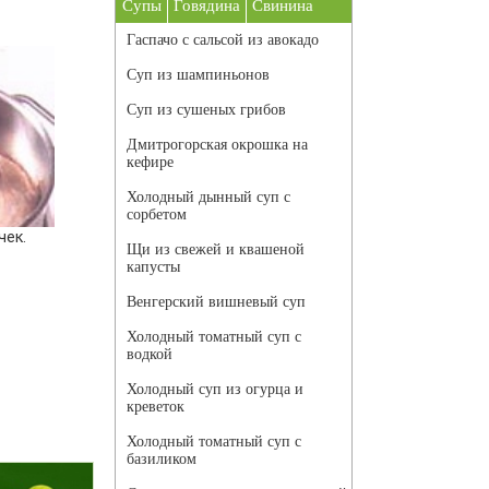
Супы
Говядина
Свинина
Гаспачо с сальсой из авокадо
Суп из шампиньонов
Суп из сушеных грибов
Дмитрогорская окрошка на
кефире
Холодный дынный суп с
сорбетом
чек.
Щи из свежей и квашеной
капусты
Венгерский вишневый суп
Холодный томатный суп с
водкой
Холодный суп из огурца и
креветок
Холодный томатный суп с
базиликом