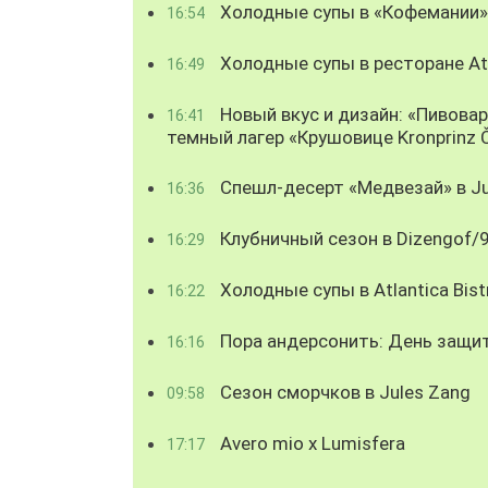
Холодные супы в «Кофемании»
16:54
Холодные супы в ресторане Atl
16:49
Новый вкус и дизайн: «Пивова
16:41
темный лагер «Крушовице Kronprinz 
Спешл-десерт «Медвезай» в Ju
16:36
Клубничный сезон в Dizengof/
16:29
Холодные супы в Atlantica Bist
16:22
Пора андерсонить: День защи
16:16
Сезон сморчков в Jules Zang
09:58
Avero mio x Lumisfera
17:17