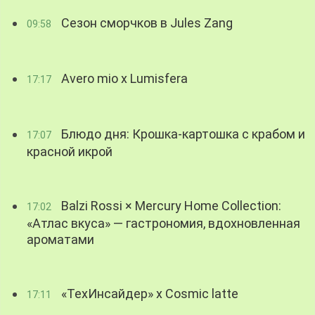
Сезон сморчков в Jules Zang
09:58
Avero mio x Lumisfera
17:17
Блюдо дня: Крошка-картошка с крабом и
17:07
красной икрой
Balzi Rossi × Mercury Home Collection:
17:02
«Атлас вкуса» — гастрономия, вдохновленная
ароматами
«ТехИнсайдер» х Cosmic latte
17:11