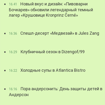
Новый вкус и дизайн: «Пивоварни
16:41
Бочкарев» обновили легендарный темный
лагер «Крушовице Kronprinz Černé»
Спешл-десерт «Медвезай» в Jules Zang
16:36
Клубничный сезон в Dizengof/99
16:29
Холодные супы в Atlantica Bistro
16:22
Пора андерсонить: День защиты детей в
16:16
Андерсон