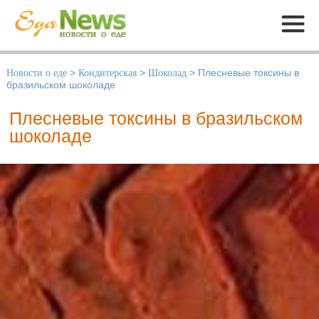
Меню
Новости о еде
>
Кондитерская
>
Шоколад
>
Плесневые токсины в
бразильском шоколаде
Плесневые токсины в бразильском
шоколаде