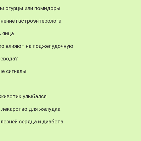
зы огурцы или помидоры
мнение гастроэнтеролога
ь яйца
охо влияют на поджелудочную
щевода?
ые сигналы
 животик улыбался
 лекарство для желудка
лезней сердца и диабета