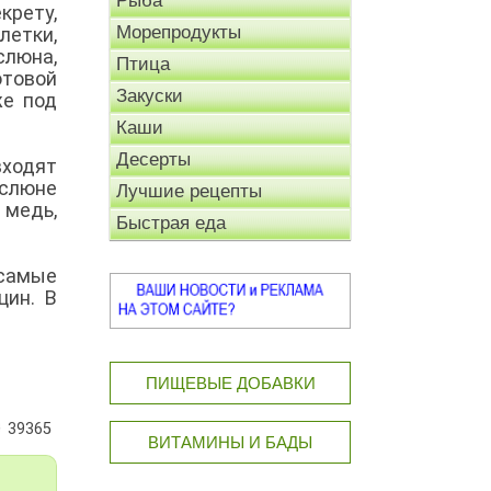
Рыба
крету,
Морепродукты
летки,
слюна,
Птица
товой
Закуски
же под
Каши
Десерты
входят
 слюне
Лучшие рецепты
 медь,
Быстрая еда
самые
цин. В
ПИЩЕВЫЕ ДОБАВКИ
39365
ВИТАМИНЫ И БАДЫ