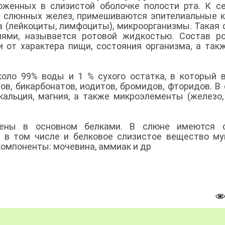
женных в слизистой оболочке полости рта. К се
 слюнных желез, примешиваются эпителиальные к
а (лейкоциты, лимфоциты), микроорганизмы. Такая 
ями, называется ротовой жидкостью. Состав ро
 от характера пищи, состояния организма, а так
оло 99% воды и 1 % сухого остатка, в который 
ов, бикарбонатов, иодитов, бромидов, фторидов. В
кальция, магния, а также микроэлементы (железо,
лены в основном белками. В слюне имеются 
 в том числе и белковое слизистое вещество му
омпоненты: мочевина, аммиак и др