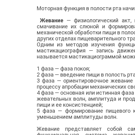
Моторная функция в полости рта начи
Жевание
— физиологический акт, 
смачивание их слюной и формиров
механической обработки пищи в полос
других отделах пищеварительного тра
Одним из методов изучения функци
мастикациография — запись движе
называется мастикациограммой можн
1 фаза — фаза покоя;
2 фаза — введение пищи в полость рта
3 фаза — ориентировочное жевание 
процессу апробации механических св
4 фаза — основная или истинная фаз
жевательных волн, амплитуда и про
пищи и ее консистенцией;
5 фаза — формирование пищевого 
уменьшением амплитуды волн.
Жевание представляет собой сам
функциональная система жевани