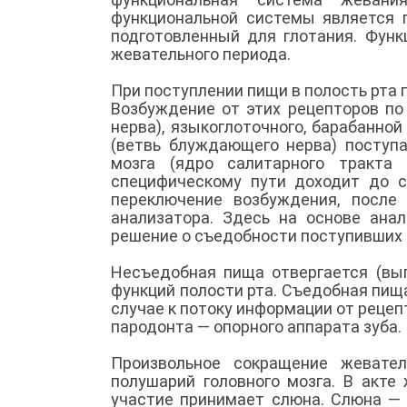
функциональной системы является 
подготовленный для глотания. Фун
жевательного периода.
При поступлении пищи в полость рта
Возбуждение от этих рецепторов по
нерва), языкоглоточного, барабанной
(ветвь блуждающего нерва) поступа
мозга (ядро салитарного тракта
специфическому пути доходит до с
переключение возбуждения, после
анализатора. Здесь на основе ана
решение о съедобности поступивших 
Несъедобная пища отвергается (вы
функций полости рта. Съедобная пища
случае к потоку информации от реце
пародонта — опорного аппарата зуба.
Произвольное сокращение жевате
полушарий головного мозга. В акте
участие принимает слюна. Слюна — 