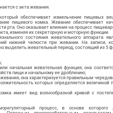
нается с акта жевания.
который обеспечивает измельчение пищевых ве
ание пищевого комка. Жевание обеспечивает ка
ти рта. Оно оказывает влияние на процесс пищевар
кта, изменяя их секреторную и моторную функции.
онального состояния жевательного аппарата яв
ний нижней челюсти при жевании. На записи, к
о выделить жевательный период, состоящий из 5 ф
;
или начальная жевательная функция, она соответ
ойств пищи и начальному ее дроблению;
а жевания, она характеризуется правильным чередо
должительность которых определяется величиной 
комка имеет вид волнообразной кривой с посте
орегуляторный процесс, в основе которого 
я. Полезным приспособительным результатом