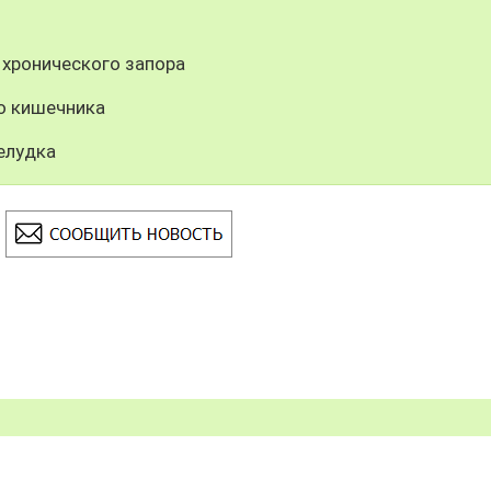
 хронического запора
о кишечника
елудка