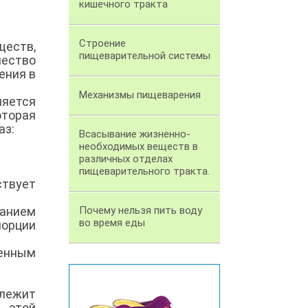
кишечного тракта
Строение
ществ,
пищеварительной системы
чество
ения в
Механизмы пищеварения
ляется
оторая
аз:
Всасывание жизненно-
необходимых веществ в
различных отделах
пищеварительного тракта.
ствует
ванием
Почему нельзя пить воду
во время еды
порции
пенным
лежит
 этой