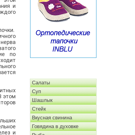
ания и
аждого
лочки.
ичного
 нерва
ватого
ие по
сходит
льного
мается
Салаты
щитных
Суп
В этом
Шашлык
пторов
Стейк
Вкусная свинина
льших
ельное
Говядина в духовке
елез и