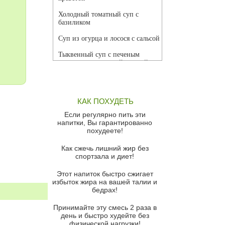
Холодный томатный суп с
базиликом
Суп из огурца и лосося с сальсой
Тыквенный суп с печеным
чесноком и томатной сальсой
Грибной суп
Томатный суп с кремом из
КАК ПОХУДЕТЬ
красного перца
Если регулярно пить эти
Парижский луковый суп
напитки, Вы гарантированно
похудеете!
Суп из спаржи и горошка с
сыром пармезан
Как сжечь лишний жир без
спортзала и диет!
Суп-крем из цветной капусты
Этот напиток быстро сжигает
Французский луковый суп
избыток жира на вашей талии и
бедрах!
Суп из баклажанов с моцареллой
и гремолатой
Принимайте эту смесь 2 раза в
Грибной крем-суп с кростини с
день и быстро худейте без
козьим сыром
физической нагрузки!