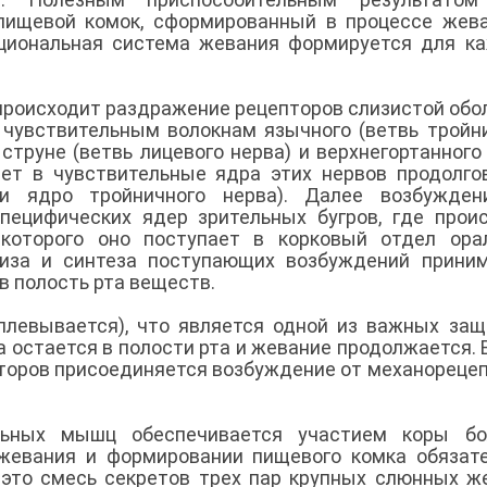
пищевой комок, сформированный в процессе жев
кциональная система жевания формируется для к
 происходит раздражение рецепторов слизистой обо
 чувствительным волокнам язычного (ветвь тройн
 струне (ветвь лицевого нерва) и верхнегортанного
ет в чувствительные ядра этих нервов продолго
 и ядро тройничного нерва). Далее возбужден
пецифических ядер зрительных бугров, где прои
 которого оно поступает в корковый отдел ора
лиза и синтеза поступающих возбуждений прини
в полость рта веществ.
плевывается), что является одной из важных за
 остается в полости рта и жевание продолжается. 
пторов присоединяется возбуждение от механореце
льных мышц обеспечивается участием коры бо
 жевания и формировании пищевого комка обязат
это смесь секретов трех пар крупных слюнных ж