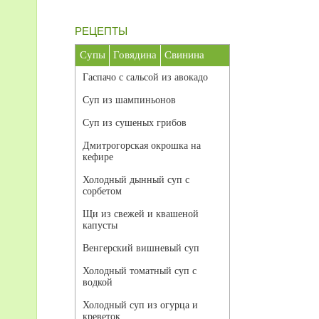
РЕЦЕПТЫ
Супы
Говядина
Свинина
Гаспачо с сальсой из авокадо
Суп из шампиньонов
Суп из сушеных грибов
Дмитрогорская окрошка на
кефире
Холодный дынный суп с
сорбетом
Щи из свежей и квашеной
капусты
Венгерский вишневый суп
Холодный томатный суп с
водкой
Холодный суп из огурца и
креветок