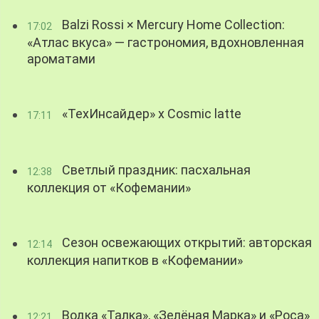
Balzi Rossi × Mercury Home Collection:
17:02
«Атлас вкуса» — гастрономия, вдохновленная
ароматами
«ТехИнсайдер» х Cosmic latte
17:11
Светлый праздник: пасхальная
12:38
коллекция от «Кофемании»
Сезон освежающих открытий: авторская
12:14
коллекция напитков в «Кофемании»
Водка «Талка», «Зелёная Марка» и «Роса»
12:21