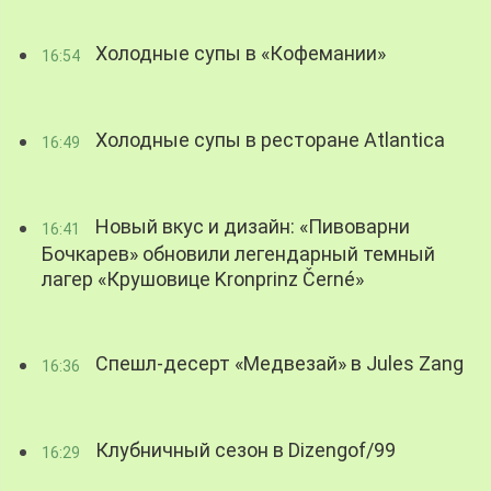
Холодные супы в «Кофемании»
16:54
Холодные супы в ресторане Atlantica
16:49
Новый вкус и дизайн: «Пивоварни
16:41
Бочкарев» обновили легендарный темный
лагер «Крушовице Kronprinz Černé»
Спешл-десерт «Медвезай» в Jules Zang
16:36
Клубничный сезон в Dizengof/99
16:29