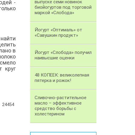
юдей -
выпуске семи новинок
биойогуртов под торговой
только
маркой «Слобода»
Йогурт «Оптималь» от
«Савушкин продукт»
 найти
делить
лано в
Йогурт «Слобода» получил
молоко
наивысшие оценки
 смело
т круг
48 КОПЕЕК: великолепная
пятерка и рожок!
Сливочно-растительное
масло – эффективное
24454
средство борьбы с
холестерином