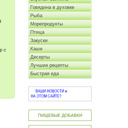
Говядина в духовке
Рыба
й
Морепродукты
Птица
Закуски
Каши
р с
Десерты
Лучшие рецепты
Быстрая еда
ПИЩЕВЫЕ ДОБАВКИ