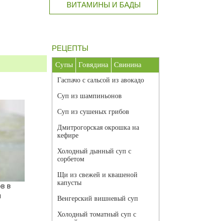
ВИТАМИНЫ И БАДЫ
РЕЦЕПТЫ
Супы
Говядина
Свинина
Гаспачо с сальсой из авокадо
Суп из шампиньонов
Суп из сушеных грибов
Дмитрогорская окрошка на
кефире
Холодный дынный суп с
сорбетом
Щи из свежей и квашеной
капусты
в в
и
Венгерский вишневый суп
Холодный томатный суп с