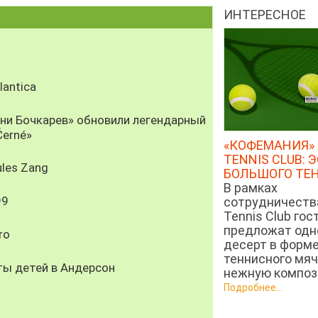
ИНТЕРЕСНОЕ
antica
рни Бочкарев» обновили легендарный
Černé»
«КОФЕМАНИЯ» 
TENNIS CLUB: 
les Zang
БОЛЬШОГО ТЕ
В рамках
99
сотрудничеств
Tennis Club гос
предложат од
ro
десерт в форм
теннисного мяч
ты детей в Андерсон
нежную компози
Подробнее...