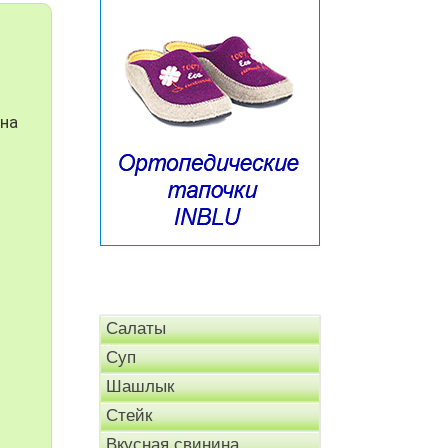
 на
Салаты
Суп
Шашлык
Стейк
Вкусная свинина