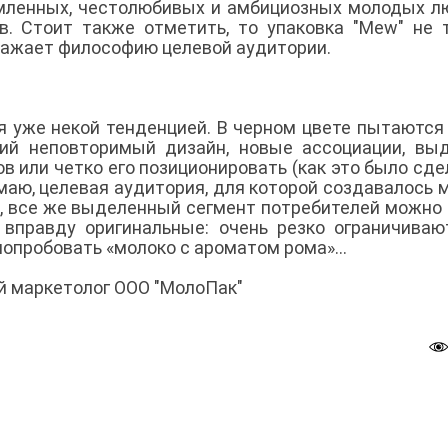
мленных, честолюбивых и амбициозных молодых л
. Стоит также отметить, то упаковка "Mew" не 
тражает философию целевой аудитории.
я уже некой тенденцией. В черном цвете пытаются
кий неповторимый дизайн, новые ассоциации, вы
в или четко его позиционировать (как это было сде
маю, целевая аудитория, для которой создавалось 
ие, все же выделенный сегмент потребителей можно
вправду оригинальные: очень резко ограничиваю
попробовать «молоко с ароматом рома»…
й маркетолог ООО "МолоПак"