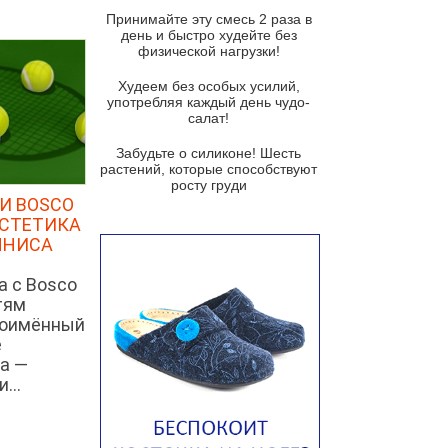
и гремолатой
Принимайте эту смесь 2 раза в
Грибной крем-суп с кростини с
день и быстро худейте без
козьим сыром
физической нагрузки!
Суп мисо с зеленым луком и
Худеем без особых усилий,
тофу
употребляя каждый день чудо-
салат!
Суп из помидоров черри с песто
из рукколы
Забудьте о силиконе! Шесть
растений, которые способствуют
Португальский чесночный суп с
росту груди
яйцом
И BOSCO
ЭСТЕТИКА
Авголемоно
ННИСА
Том ям с тофу
а с Bosco
Ирландский картофельный суп
тям
ноимённый
Суп из пастернака
е
Пряный морковный суп во время
а —
зимних холодов
...
Тосканский фасолевый суп
Американский суп из красной