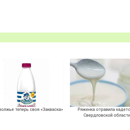
волжье теперь своя «Закваска»
Ряженка отравила кадето
Свердловской област