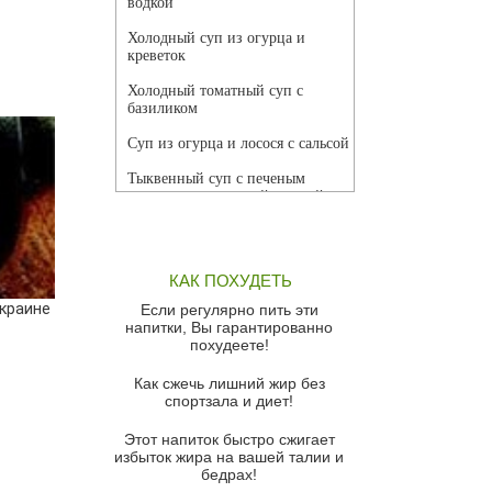
водкой
Холодный суп из огурца и
креветок
Холодный томатный суп с
базиликом
Суп из огурца и лосося с сальсой
Тыквенный суп с печеным
чесноком и томатной сальсой
Грибной суп
Томатный суп с кремом из
КАК ПОХУДЕТЬ
красного перца
краине
Если регулярно пить эти
Парижский луковый суп
напитки, Вы гарантированно
похудеете!
Суп из спаржи и горошка с
сыром пармезан
Как сжечь лишний жир без
спортзала и диет!
Суп-крем из цветной капусты
Этот напиток быстро сжигает
Французский луковый суп
избыток жира на вашей талии и
бедрах!
Суп из баклажанов с моцареллой