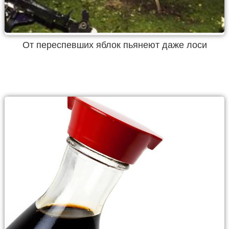
От переспевших яблок пьянеют даже лоси