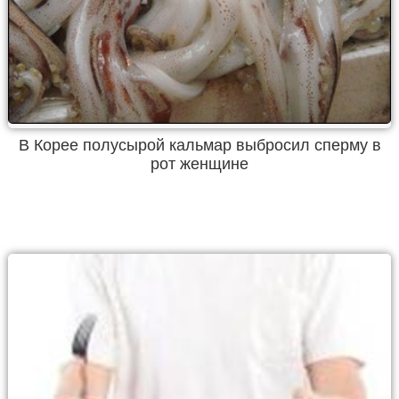
В Корее полусырой кальмар выбросил сперму в
рот женщине