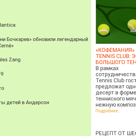
antica
рни Бочкарев» обновили легендарный
Černé»
«КОФЕМАНИЯ» 
TENNIS CLUB: 
les Zang
БОЛЬШОГО ТЕ
В рамках
99
сотрудничеств
Tennis Club гос
предложат од
ro
десерт в форм
теннисного мяч
ты детей в Андерсон
нежную компози
Подробнее...
РЕЦЕПТ ОТ ШЕ