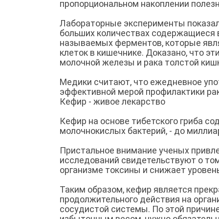
пропорциональном накоплении полез
Лабораторные эксперименты показали
больших количествах содержащиеся в
называемых ферментов, которые явл
клеток в кишечнике. Доказано, что э
молочной железы и рака толстой киш
Медики считают, что ежедневное упо
эффективной мерой профилактики рак
Кефир - живое лекарство
Кефир на основе тибетского гриба со
молочнокислых бактерий, - до миллиа
Пристальное внимание ученых привле
исследований свидетельствуют о том
организме токсины и снижает уровень
Таким образом, кефир является пре
продолжительного действия на орган
сосудистой системы. По этой причин
избыточным весом, нужно обязательн