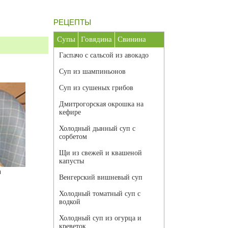
РЕЦЕПТЫ
Супы
Говядина
Свинина
Гаспачо с сальсой из авокадо
Суп из шампиньонов
Суп из сушеных грибов
Дмитрогорская окрошка на
кефире
Холодный дынный суп с
сорбетом
Щи из свежей и квашеной
капусты
а
Венгерский вишневый суп
Холодный томатный суп с
водкой
Холодный суп из огурца и
креветок