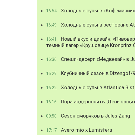
Холодные супы в «Кофемании»
16:54
Холодные супы в ресторане Atl
16:49
Новый вкус и дизайн: «Пивова
16:41
темный лагер «Крушовице Kronprinz 
Спешл-десерт «Медвезай» в Ju
16:36
Клубничный сезон в Dizengof/
16:29
Холодные супы в Atlantica Bist
16:22
Пора андерсонить: День защи
16:16
Сезон сморчков в Jules Zang
09:58
Avero mio x Lumisfera
17:17