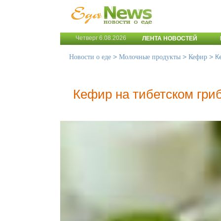
Четверг 6.08.2026
ЛЕНТА НОВОСТЕЙ
>
>
>
К
Новости о еде
Молочные продукты
Кефир
Кефир на тибетском гри