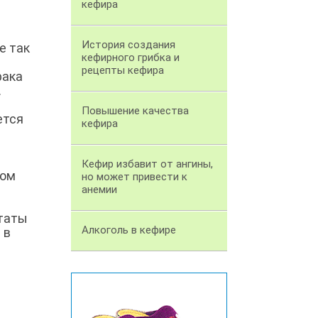
кефира
История создания
е так
кефирного грибка и
рецепты кефира
рака
.
Повышение качества
ется
кефира
Кефир избавит от ангины,
ном
но может привести к
анемии
ьтаты
Алкоголь в кефире
 в
м