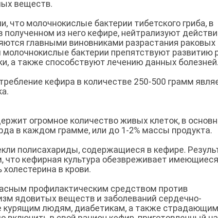
ных веществ.
, что молочнокислые бактерии тибетского гриба, в
 полученном из него кефире, нейтрализуют действи
яются главными виновниками разрастания раковых
ти молочнокислые бактерии препятствуют развитию 
ки, а также способствуют лечению данных болезней
требление кефира в количестве 250-500 грамм явля
а.
держит огромное количество живых клеток, в основ
рда в каждом грамме, или до 1-2% массы продукта.
кли полисахариды, содержащиеся в кефире. Резул
, что кефирная культура обезвреживает имеющиеся
 холестерина в крови.
красным профилактическим средством против
изм ядовитых веществ и заболеваний сердечно-
е курящим людям, диабетикам, а также страдающи
о включить в свой рацион кефир, приготовленный на