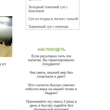
Холодный томатный суп с
базиликом
Суп из огурца и лосося с сальсой
Тыквенный суп с печеным
чесноком и томатной сальсой
Грибной суп
Томатный суп с кремом из
КАК ПОХУДЕТЬ
красного перца
Если регулярно пить эти
Парижский луковый суп
х
напитки, Вы гарантированно
похудеете!
в от
Суп из спаржи и горошка с
сыром пармезан
Как сжечь лишний жир без
спортзала и диет!
Суп-крем из цветной капусты
Этот напиток быстро сжигает
Французский луковый суп
избыток жира на вашей талии и
бедрах!
Суп из баклажанов с моцареллой
и гремолатой
Принимайте эту смесь 2 раза в
Грибной крем-суп с кростини с
день и быстро худейте без
козьим сыром
физической нагрузки!