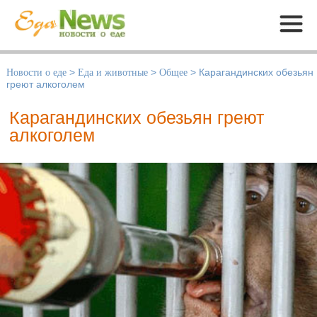
Меню
Новости о еде
>
Еда и животные
>
Общее
>
Карагандинских обезьян
греют алкоголем
Карагандинских обезьян греют
алкоголем