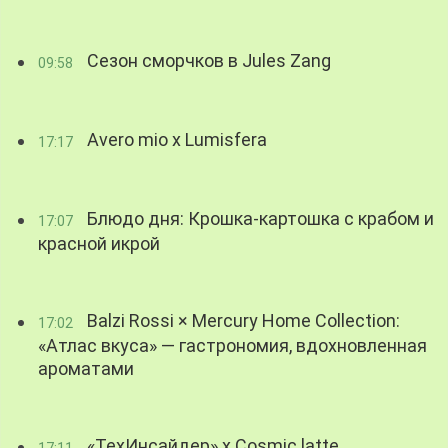
Сезон сморчков в Jules Zang
09:58
Avero mio x Lumisfera
17:17
Блюдо дня: Крошка-картошка с крабом и
17:07
красной икрой
Balzi Rossi × Mercury Home Collection:
17:02
«Атлас вкуса» — гастрономия, вдохновленная
ароматами
«ТехИнсайдер» х Cosmic latte
17:11