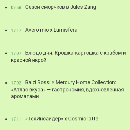
Сезон сморчков в Jules Zang
09:58
Avero mio x Lumisfera
17:17
Блюдо дня: Крошка-картошка с крабом и
17:07
красной икрой
Balzi Rossi × Mercury Home Collection:
17:02
«Атлас вкуса» — гастрономия, вдохновленная
ароматами
«ТехИнсайдер» х Cosmic latte
17:11