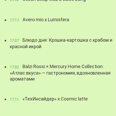
Avero mio x Lumisfera
17:17
Блюдо дня: Крошка-картошка с крабом и
17:07
красной икрой
Balzi Rossi × Mercury Home Collection:
17:02
«Атлас вкуса» — гастрономия, вдохновленная
ароматами
«ТехИнсайдер» х Cosmic latte
17:11