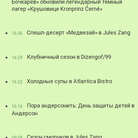
Бочкарев» обновили легендарный темный
лагер «Крушовице Kronprinz Černé»
Спешл-десерт «Медвезай» в Jules Zang
16:36
Клубничный сезон в Dizengof/99
16:29
Холодные супы в Atlantica Bistro
16:22
Пора андерсонить: День защиты детей в
16:16
Андерсон
Сезон сморчков в Jules Zang
09:58