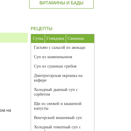
ВИТАМИНЫ И БАДЫ
РЕЦЕПТЫ
Супы
Говядина
Свинина
Гаспачо с сальсой из авокадо
Суп из шампиньонов
Суп из сушеных грибов
Дмитрогорская окрошка на
кефире
Холодный дынный суп с
сорбетом
Щи из свежей и квашеной
капусты
том на
Венгерский вишневый суп
Холодный томатный суп с