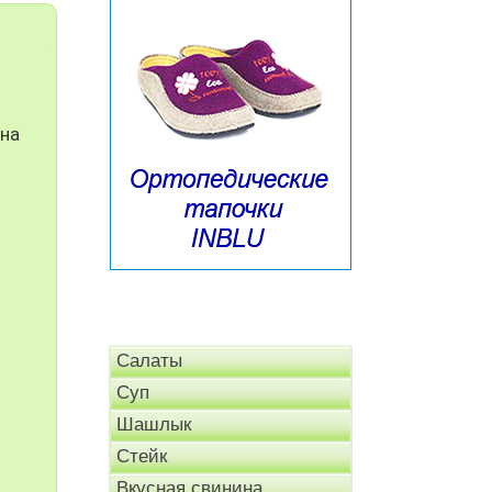
 на
Салаты
Суп
Шашлык
Стейк
Вкусная свинина