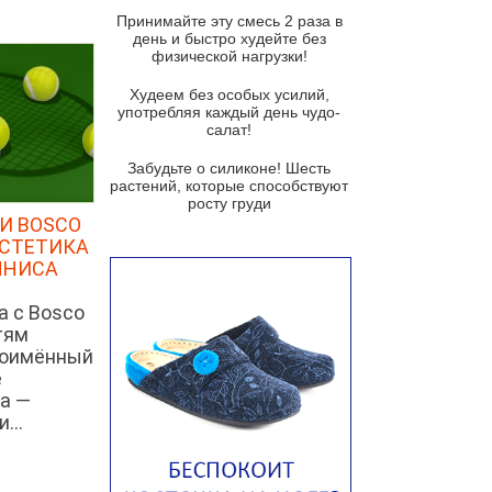
и гремолатой
Принимайте эту смесь 2 раза в
Грибной крем-суп с кростини с
день и быстро худейте без
козьим сыром
физической нагрузки!
Суп мисо с зеленым луком и
Худеем без особых усилий,
тофу
употребляя каждый день чудо-
салат!
Суп из помидоров черри с песто
из рукколы
Забудьте о силиконе! Шесть
растений, которые способствуют
Португальский чесночный суп с
росту груди
яйцом
И BOSCO
ЭСТЕТИКА
Авголемоно
ННИСА
Том ям с тофу
а с Bosco
Ирландский картофельный суп
тям
ноимённый
Суп из пастернака
е
Пряный морковный суп во время
а —
зимних холодов
...
Тосканский фасолевый суп
Американский суп из красной