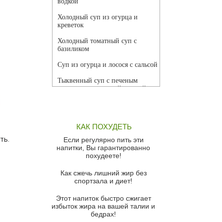
водкой
Холодный суп из огурца и
креветок
Холодный томатный суп с
базиликом
Суп из огурца и лосося с сальсой
Тыквенный суп с печеным
чесноком и томатной сальсой
Грибной суп
Томатный суп с кремом из
КАК ПОХУДЕТЬ
красного перца
ть.
Если регулярно пить эти
Парижский луковый суп
напитки, Вы гарантированно
похудеете!
Суп из спаржи и горошка с
сыром пармезан
Как сжечь лишний жир без
спортзала и диет!
Суп-крем из цветной капусты
Этот напиток быстро сжигает
Французский луковый суп
избыток жира на вашей талии и
бедрах!
Суп из баклажанов с моцареллой