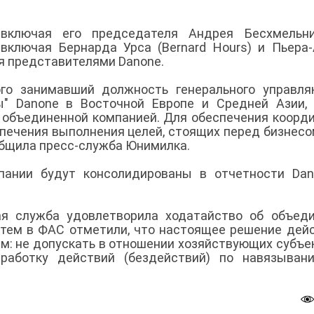
включая его председателя Андрея Бесхмельниц
включая Бернарда Урса (Bernard Hours) и Пьера
тся представителями Danone.
этого занимавший должность генерального управл
ы" Danone в Восточной Европе и Средней Азии,
е объединенной компанией. Для обеспечения коорд
спечения выполнения целей, стоящих перед бизнесо
общила пресс-служба Юнимилка.
пании будут консолидированы в отчетности Dan
ая служба удовлетворила ходатайство об объед
тем в ФАС отметили, что настоящее решение дей
ем: не допускать в отношении хозяйствующих субъе
работку действий (бездействий) по навязыван