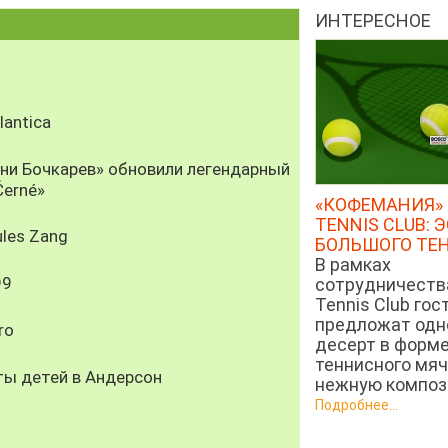
ИНТЕРЕСНОЕ
antica
рни Бочкарев» обновили легендарный
Černé»
«КОФЕМАНИЯ» 
TENNIS CLUB: 
les Zang
БОЛЬШОГО ТЕ
В рамках
99
сотрудничеств
Tennis Club гос
предложат од
ro
десерт в форм
теннисного мяч
ты детей в Андерсон
нежную компози
Подробнее...