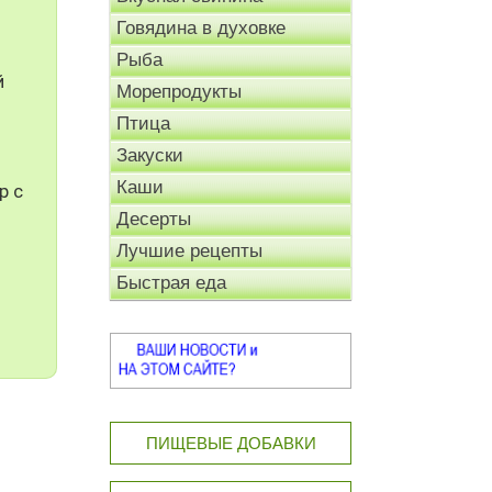
Говядина в духовке
Рыба
й
Морепродукты
Птица
Закуски
Каши
р с
Десерты
Лучшие рецепты
Быстрая еда
ПИЩЕВЫЕ ДОБАВКИ