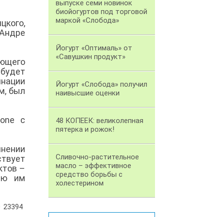
выпуске семи новинок
биойогуртов под торговой
маркой «Слобода»
кого,
-Андре
Йогурт «Оптималь» от
«Савушкин продукт»
яющего
 будет
инации
Йогурт «Слобода» получил
м, был
наивысшие оценки
one с
48 КОПЕЕК: великолепная
пятерка и рожок!
инении
Сливочно-растительное
ствует
масло – эффективное
ктов –
средство борьбы с
ию им
холестерином
23394