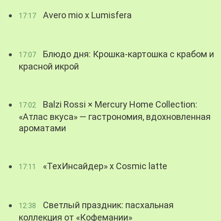
Avero mio x Lumisfera
17:17
Блюдо дня: Крошка-картошка с крабом и
17:07
красной икрой
Balzi Rossi × Mercury Home Collection:
17:02
«Атлас вкуса» — гастрономия, вдохновленная
ароматами
«ТехИнсайдер» х Cosmic latte
17:11
Светлый праздник: пасхальная
12:38
коллекция от «Кофемании»