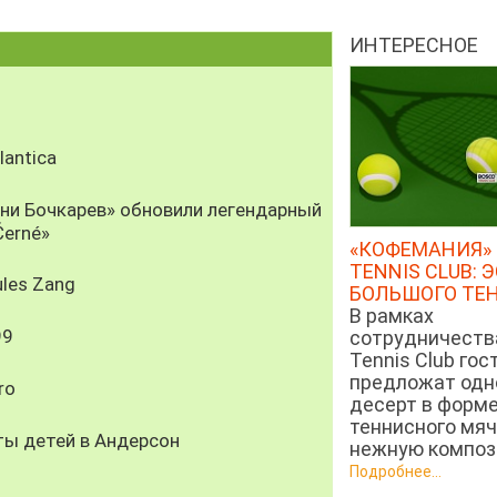
ИНТЕРЕСНОЕ
antica
рни Бочкарев» обновили легендарный
Černé»
«КОФЕМАНИЯ» 
TENNIS CLUB: 
les Zang
БОЛЬШОГО ТЕ
В рамках
99
сотрудничеств
Tennis Club гос
предложат од
ro
десерт в форм
теннисного мяч
ты детей в Андерсон
нежную компози
Подробнее...