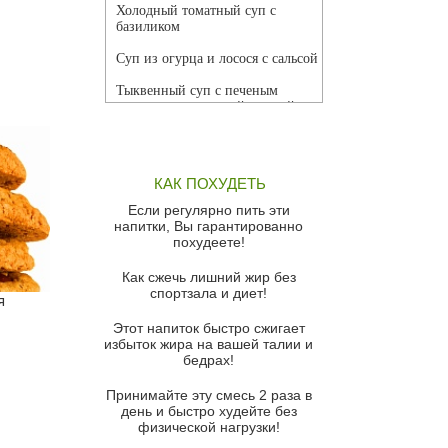
Холодный томатный суп с
базиликом
Суп из огурца и лосося с сальсой
Тыквенный суп с печеным
чесноком и томатной сальсой
Грибной суп
Томатный суп с кремом из
КАК ПОХУДЕТЬ
красного перца
Если регулярно пить эти
Парижский луковый суп
напитки, Вы гарантированно
похудеете!
Суп из спаржи и горошка с
сыром пармезан
Как сжечь лишний жир без
спортзала и диет!
Суп-крем из цветной капусты
я
Этот напиток быстро сжигает
Французский луковый суп
избыток жира на вашей талии и
бедрах!
Суп из баклажанов с моцареллой
и гремолатой
Принимайте эту смесь 2 раза в
Грибной крем-суп с кростини с
день и быстро худейте без
козьим сыром
физической нагрузки!