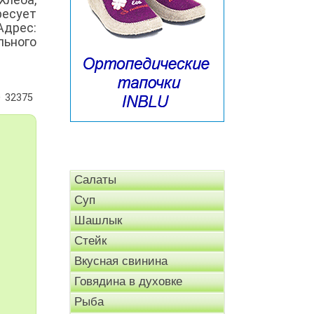
ресует
Адрес:
льного
32375
Салаты
Суп
Шашлык
Стейк
Вкусная свинина
Говядина в духовке
Рыба