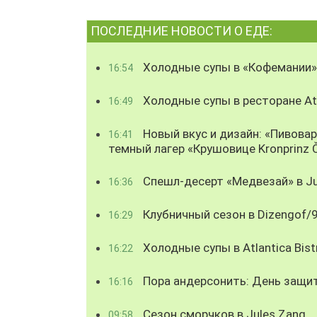
ПОСЛЕДНИЕ НОВОСТИ О ЕДЕ:
Холодные супы в «Кофемании»
16:54
Холодные супы в ресторане Atl
16:49
Новый вкус и дизайн: «Пивова
16:41
темный лагер «Крушовице Kronprinz 
Спешл-десерт «Медвезай» в Ju
16:36
Клубничный сезон в Dizengof/
16:29
Холодные супы в Atlantica Bist
16:22
Пора андерсонить: День защи
16:16
Сезон сморчков в Jules Zang
09:58