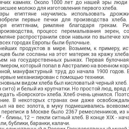
ячих камнях. Около 1000 лет до нашей эры люди
кисшее молоко для изготовления первого хлеба.
эры египтяне научились использовать дрожж
зобрели первые печки для производства хлеба.
аря египтянам, римляне благодаря грекам. Ри
производства, процесс перемалывания зерен, с
имляне распространили свои навыки по выпечке хл
 всех городах Европы были булочные.
ейших продуктов в мире. Возьмем, к примеру, и
нцев были сосланы на этот материк за кражу хлеба
ем на государственных рынках. Первая булочна
ером, который попал в Австралию на военном кор
чной, мануфактурный труд до начала 1900 годов. 
впервые механизирован с помощью техники.
основным видом хлеба был кисловатый черный хлеб.
сито) и белый из крупчатки. Но простой люд, вряд л
едать «Боярского» хлеба. Хлеб очень ценился. Поэто
ние. В некоторых странах они даже освобождал
был на вес золота, в муку подмешивались всевоз
 переписи в Москве было 2367 ремесленников, из н
 - блины, 12 – пекли ситный хлеб. В конце XIX - нач
и, бублики, баранки, калачи.
оду единственный в России Государственный музей 