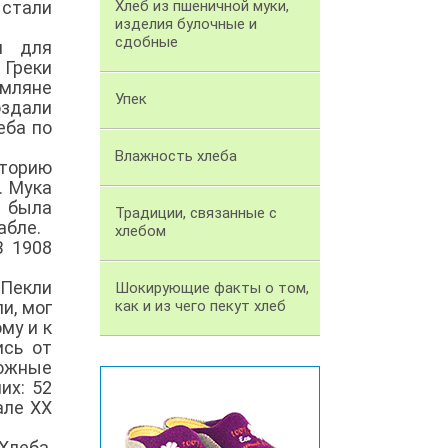
 стали
Хлеб из пшеничной муки,
изделия булочные и
сдобные
и для
 Греки
мляне
Упек
оздали
еба по
Влажность хлеба
сторию
. Мука
я была
Традиции, связанные с
абле.
хлебом
В 1908
 Пекли
Шокирующие факты о том,
и, мог
как и из чего пекут хлеб
му и к
ись от
можные
их: 52
але XX
Хлеба,