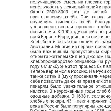
получившуюся смесь на плоских гор
использовать углекислый калий и про
Около 2600-3000 лет до нашей 
приготовления хлеба. Они также и
научились выпекать хлеб благод
усовершенствовали процесс хлебо
новые печи. К 100 году нашей эры р
всей Европе. В средние века почти во
Хлеб был и остается одним из важн
Австралии. Многие из первых поселе
была важнейшим продуктовым сырь
открыта жителем Сиднея Джоном Палм
Хлебопроизводство опиралось на ру
году в Мильбурне этот процесс был 
Теперь вернемся в Россию. На Руси 
также ситный (муку просеивали через 
себе позволить даже на праздник отв
пекарям было уважительное отноше
налогов. В неурожайные годы хлеб 
овощные добавки. В 1638 г. согласно
хлебные пекари, 43 – пекли пряники, 7
века в России были популярны крендел
В Санкт-Петербурге открыт в 1988 г