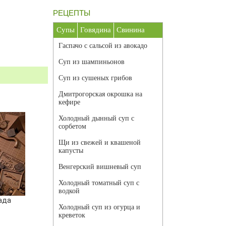
РЕЦЕПТЫ
Супы
Говядина
Свинина
Гаспачо с сальсой из авокадо
Суп из шампиньонов
Суп из сушеных грибов
Дмитрогорская окрошка на
кефире
Холодный дынный суп с
сорбетом
Щи из свежей и квашеной
капусты
Венгерский вишневый суп
Холодный томатный суп с
водкой
ада
Холодный суп из огурца и
креветок