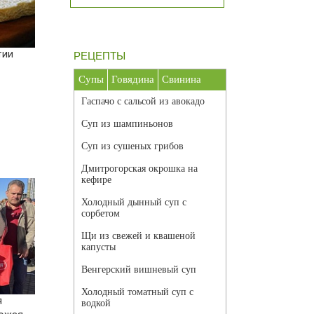
тии
РЕЦЕПТЫ
Супы
Говядина
Свинина
Гаспачо с сальсой из авокадо
Суп из шампиньонов
Суп из сушеных грибов
Дмитрогорская окрошка на
кефире
Холодный дынный суп с
сорбетом
Щи из свежей и квашеной
капусты
Венгерский вишневый суп
Холодный томатный суп с
я
водкой