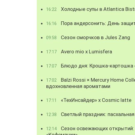
Холодные супы в Atlantica Bist
16:22
Пора андерсонить: День защи
16:16
Сезон сморчков в Jules Zang
09:58
Avero mio x Lumisfera
17:17
Блюдо дня: Крошка-картошка с
17:07
Balzi Rossi × Mercury Home Coll
17:02
вдохновленная ароматами
«ТехИнсайдер» х Cosmic latte
17:11
Светлый праздник: пасхальная
12:38
Сезон освежающих открытий: 
12:14
«Кофемании»