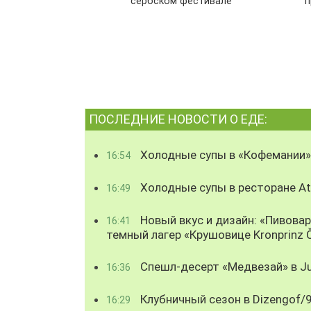
сербском фестивале
п
ПОСЛЕДНИЕ НОВОСТИ О ЕДЕ:
Холодные супы в «Кофемании»
16:54
Холодные супы в ресторане Atl
16:49
Новый вкус и дизайн: «Пивова
16:41
темный лагер «Крушовице Kronprinz 
Спешл-десерт «Медвезай» в Ju
16:36
Клубничный сезон в Dizengof/
16:29