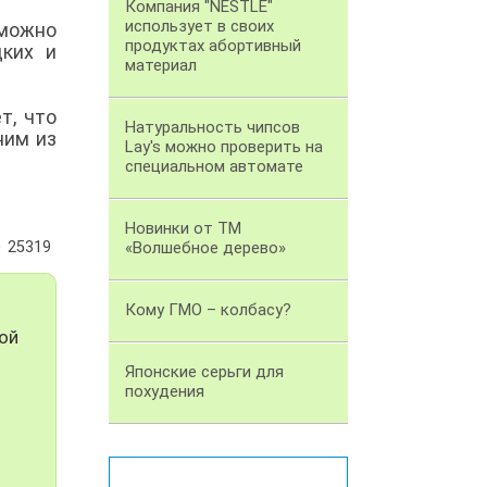
Компания "NESTLE"
использует в своих
 можно
продуктах абортивный
дких и
материал
т, что
Натуральность чипсов
ним из
Lay's можно проверить на
специальном автомате
Новинки от ТМ
25319
«Волшебное дерево»
Кому ГМО – колбасу?
ой
Японские серьги для
похудения