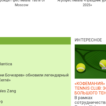
ройдет фестиваль Taste of
Агрофестиваль «Праздник у
Moscow
2025»
ИНТЕРЕСНОЕ
antica
рни Бочкарев» обновили легендарный
Černé»
«КОФЕМАНИЯ» 
TENNIS CLUB: 
les Zang
БОЛЬШОГО ТЕ
В рамках
99
сотрудничеств