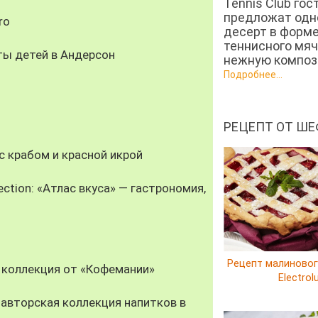
Tennis Club гос
предложат од
ro
десерт в форм
теннисного мяч
ты детей в Андерсон
нежную компози
Подробнее...
РЕЦЕПТ ОТ ШЕ
 крабом и красной икрой
ection: «Атлас вкуса» — гастрономия,
Рецепт малиновог
 коллекция от «Кофемании»
Electrol
авторская коллекция напитков в