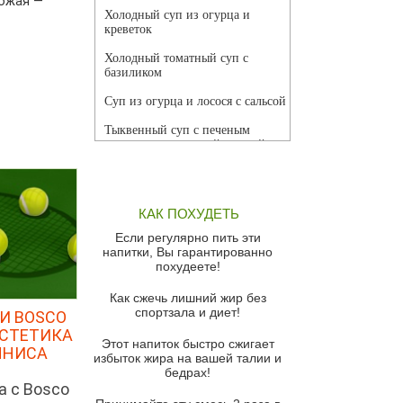
рожая —
Холодный суп из огурца и
креветок
Холодный томатный суп с
базиликом
Суп из огурца и лосося с сальсой
Тыквенный суп с печеным
чесноком и томатной сальсой
Грибной суп
Томатный суп с кремом из
КАК ПОХУДЕТЬ
красного перца
Если регулярно пить эти
Парижский луковый суп
напитки, Вы гарантированно
похудеете!
Суп из спаржи и горошка с
сыром пармезан
Как сжечь лишний жир без
спортзала и диет!
И BOSCO
Суп-крем из цветной капусты
ЭСТЕТИКА
Этот напиток быстро сжигает
Французский луковый суп
ННИСА
избыток жира на вашей талии и
бедрах!
Суп из баклажанов с моцареллой
а с Bosco
и гремолатой