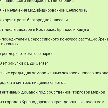
ния чаще всего выбирают отдыхающие
ия измельчения модифицированной целлюлозы
скоряет рост благородной плесени
т числа заказов в Костроме, Брянске и Калуге
о победителем Всероссийского конкурса растущих брен
 питания»
 рендеры открытого парка
яет закупки с B2B-Center
тные среды для замороженных заквасок нового покол
орыв в синтезе пищевых спиртов
и активных добавок под собственной торговой маркой
ных городов Краснодарского края довольны качеством