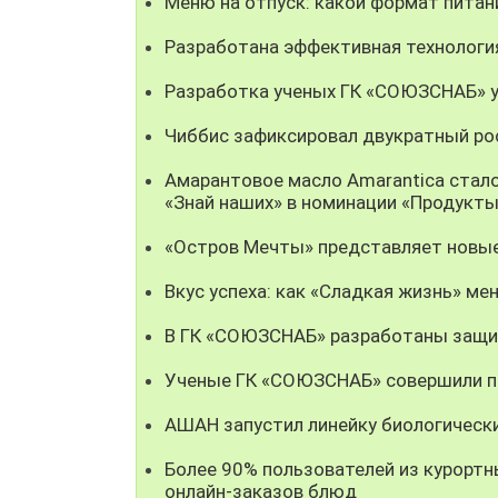
Меню на отпуск: какой формат пита
Разработана эффективная технолог
Разработка ученых ГК «СОЮЗСНАБ» у
Чиббис зафиксировал двукратный рос
Амарантовое масло Amarantica стал
«Знай наших» в номинации «Продукты
«Остров Мечты» представляет новые
Вкус успеха: как «Сладкая жизнь» мен
В ГК «СОЮЗСНАБ» разработаны защи
Ученые ГК «СОЮЗСНАБ» совершили пр
АШАН запустил линейку биологическ
Более 90% пользователей из курорт
онлайн-заказов блюд