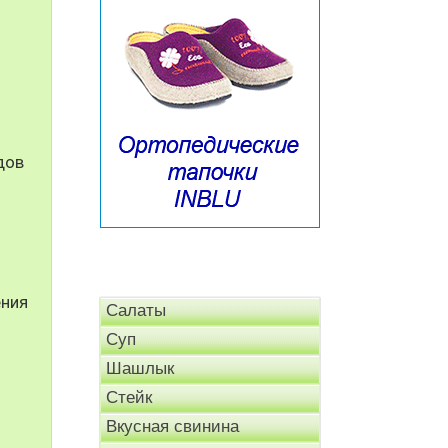
дов
ения
Салаты
Суп
Шашлык
Стейк
Вкусная свинина