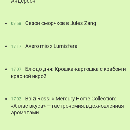
Андерсон
Сезон сморчков в Jules Zang
09:58
Avero mio x Lumisfera
17:17
Блюдо дня: Крошка-картошка с крабом и
17:07
красной икрой
Balzi Rossi × Mercury Home Collection:
17:02
«Атлас вкуса» — гастрономия, вдохновленная
ароматами