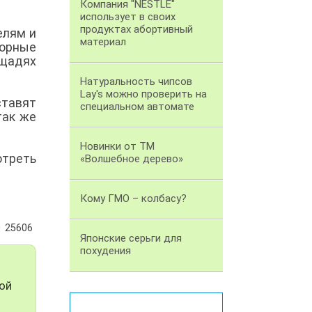
Компания "NESTLE"
использует в своих
продуктах абортивный
елям и
материал
жорные
ощадях
Натуральность чипсов
Lay's можно проверить на
ставят
специальном автомате
так же
Новинки от ТМ
треть
«Волшебное дерево»
Кому ГМО – колбасу?
25606
Японские серьги для
похудения
ой