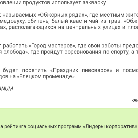
отовлении продуктов использует закваску.
ак называемых «Обжорных рядах», где местным жит
едовуху, сбитень, белый квас и чай из трав. «Об
ах, располагающихся на центральных улицах и пл
т работать «Город мастеров», где свои работы пред
слобода», где пройдут соревнования по спорту, а 
.
будет посетить «Праздник пивоваров» и посмо
дов на «Елецком променаде».
EGNUM
ка рейтинга социальных программ «Лидеры корпоративн