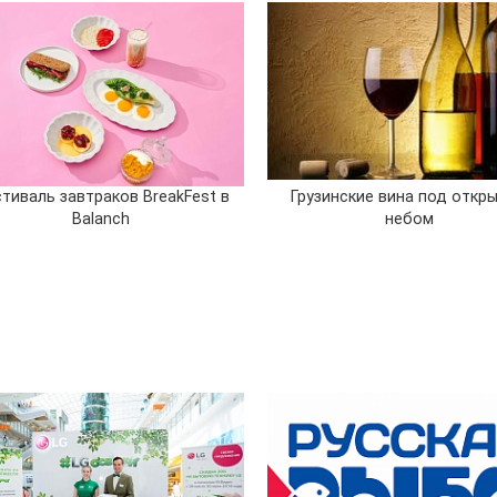
Грузинские вина под откр
тиваль завтраков BreakFest в
небом
Balanch