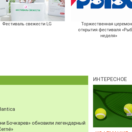
Фестиваль свежести LG
Торжественная церемон
открытия фестиваля «Ры
неделя»
ИНТЕРЕСНОЕ
antica
рни Бочкарев» обновили легендарный
Černé»