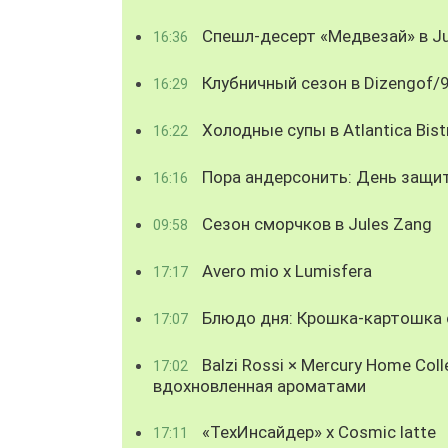
Спешл-десерт «Медвезай» в Ju
16:36
Клубничный сезон в Dizengof/
16:29
Холодные супы в Atlantica Bist
16:22
Пора андерсонить: День защи
16:16
Сезон сморчков в Jules Zang
09:58
Avero mio x Lumisfera
17:17
Блюдо дня: Крошка-картошка с
17:07
Balzi Rossi × Mercury Home Coll
17:02
вдохновленная ароматами
«ТехИнсайдер» х Cosmic latte
17:11