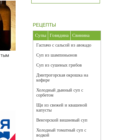
РЕЦЕПТЫ
Супы
Говядина
Свинина
Гаспачо с сальсой из авокадо
ытым
Суп из шампиньонов
Суп из сушеных грибов
Дмитрогорская окрошка на
кефире
Холодный дынный суп с
сорбетом
Щи из свежей и квашеной
капусты
Венгерский вишневый суп
Холодный томатный суп с
водкой