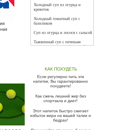
Холодный суп из огурца и
креветок
Холодный томатный суп с
ия
базиликом
бная
Суп из огурца и лосося с сальсой
Тыквенный суп с печеным
чесноком и томатной сальсой
Грибной суп
Томатный суп с кремом из
КАК ПОХУДЕТЬ
красного перца
Если регулярно пить эти
Парижский луковый суп
напитки, Вы гарантированно
похудеете!
Суп из спаржи и горошка с
сыром пармезан
Как сжечь лишний жир без
спортзала и диет!
Суп-крем из цветной капусты
Этот напиток быстро сжигает
Французский луковый суп
избыток жира на вашей талии и
бедрах!
Суп из баклажанов с моцареллой
и гремолатой