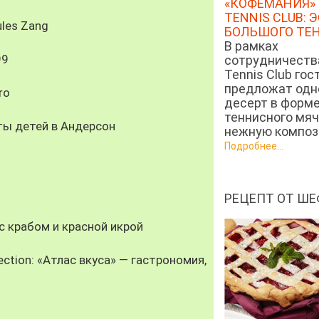
«КОФЕМАНИЯ» 
TENNIS CLUB: 
les Zang
БОЛЬШОГО ТЕ
В рамках
99
сотрудничеств
Tennis Club гос
предложат од
ro
десерт в форм
теннисного мяч
ты детей в Андерсон
нежную компози
Подробнее...
РЕЦЕПТ ОТ ШЕ
 крабом и красной икрой
ection: «Атлас вкуса» — гастрономия,