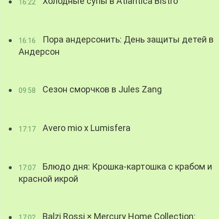
Холодные супы в Atlantica Bistro
16:22
Пора андерсонить: День защиты детей в
16:16
Андерсон
Сезон сморчков в Jules Zang
09:58
Avero mio x Lumisfera
17:17
Блюдо дня: Крошка-картошка с крабом и
17:07
красной икрой
Balzi Rossi × Mercury Home Collection:
17:02