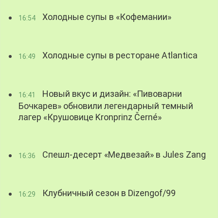
Холодные супы в «Кофемании»
16:54
Холодные супы в ресторане Atlantica
16:49
Новый вкус и дизайн: «Пивоварни
16:41
Бочкарев» обновили легендарный темный
лагер «Крушовице Kronprinz Černé»
Спешл-десерт «Медвезай» в Jules Zang
16:36
Клубничный сезон в Dizengof/99
16:29