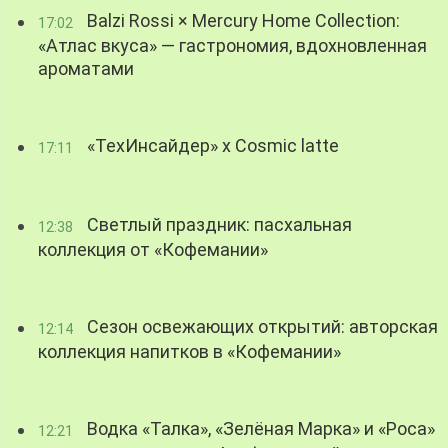
Balzi Rossi × Mercury Home Collection:
17:02
«Атлас вкуса» — гастрономия, вдохновленная
ароматами
«ТехИнсайдер» х Cosmic latte
17:11
Светлый праздник: пасхальная
12:38
коллекция от «Кофемании»
Сезон освежающих открытий: авторская
12:14
коллекция напитков в «Кофемании»
Водка «Талка», «Зелёная Марка» и «Роса»
12:21