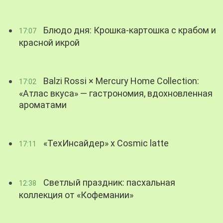
Блюдо дня: Крошка-картошка с крабом и
17:07
красной икрой
Balzi Rossi × Mercury Home Collection:
17:02
«Атлас вкуса» — гастрономия, вдохновленная
ароматами
«ТехИнсайдер» х Cosmic latte
17:11
Светлый праздник: пасхальная
12:38
коллекция от «Кофемании»