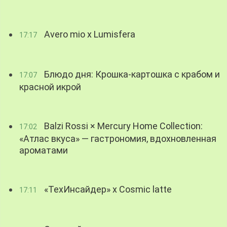
Avero mio x Lumisfera
17:17
Блюдо дня: Крошка-картошка с крабом и
17:07
красной икрой
Balzi Rossi × Mercury Home Collection:
17:02
«Атлас вкуса» — гастрономия, вдохновленная
ароматами
«ТехИнсайдер» х Cosmic latte
17:11