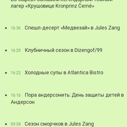
лагер «Крушовице Kronprinz Černé»
Спешл-десерт «Медвезай» в Jules Zang
16:36
Клубничный сезон в Dizengof/99
16:29
Холодные супы в Atlantica Bistro
16:22
Пора андерсонить: День защиты детей в
16:16
Андерсон
Сезон сморчков в Jules Zang
09:58