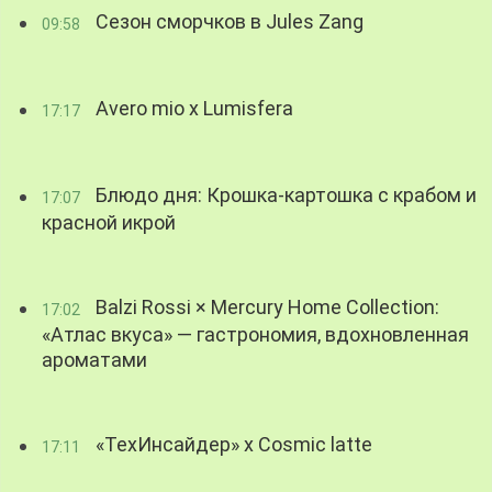
Сезон сморчков в Jules Zang
09:58
Avero mio x Lumisfera
17:17
Блюдо дня: Крошка-картошка с крабом и
17:07
красной икрой
Balzi Rossi × Mercury Home Collection:
17:02
«Атлас вкуса» — гастрономия, вдохновленная
ароматами
«ТехИнсайдер» х Cosmic latte
17:11