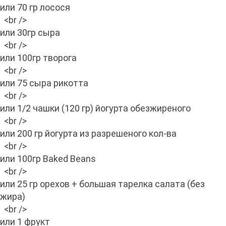
или 70 гр лосося
<br />
или 30гр сыра
<br />
или 100гр творога
<br />
или 75 сыра рикотта
<br />
или 1/2 чашки (120 гр) йогурта обезжиреного
<br />
или 200 гр йогурта из разрешеного кол-ва
<br />
или 100гр Baked Beans
<br />
или 25 гр орехов + большая тарелка салата (без
жира)
<br />
или 1 фрукт