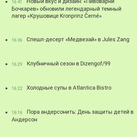
Новый вкус и дизайн: «Пивоварни
16:41
Бочкарев» обновили легендарный темный
лагер «Крушовице Kronprinz Černé»
Спешл-десерт «Медвезай» в Jules Zang
16:36
Клубничный сезон в Dizengof/99
16:29
Холодные супы в Atlantica Bistro
16:22
Пора андерсонить: День защиты детей в
16:16
Андерсон