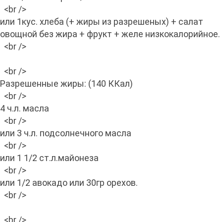
<br />
или 1кус. хлеба (+ жиры из разрешеных) + салат
овощной без жира + фрукт + желе низкокалорийное.
<br />
<br />
Разрешенные жиры: (140 ККал)
<br />
4 ч.л. масла
<br />
или 3 ч.л. подсолнечного масла
<br />
или 1 1/2 ст.л.майонеза
<br />
или 1/2 авокадо или 30гр орехов.
<br />
<br />