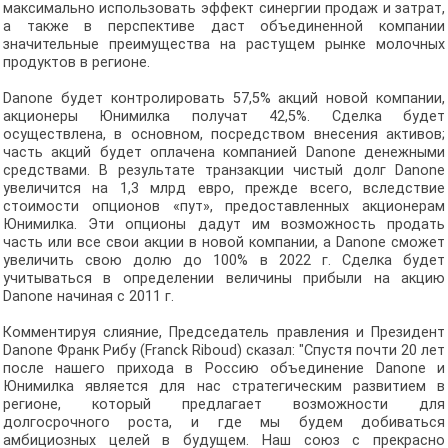
максимально использовать эффект синергии продаж и затрат,
а также в перспективе даст объединенной компании
значительные преимущества на растущем рынке молочных
продуктов в регионе.
Danone будет контролировать 57,5% акций новой компании,
акционеры Юнимилка получат 42,5%. Сделка будет
осуществлена, в основном, посредством внесения активов;
часть акций будет оплачена компанией Danone денежными
средствами. В результате транзакции чистый долг Danone
увеличится на 1,3 млрд евро, прежде всего, вследствие
стоимости опционов «пут», предоставленных акционерам
Юнимилка. Эти опционы дадут им возможность продать
часть или все свои акции в новой компании, а Danone сможет
увеличить свою долю до 100% в 2022 г. Сделка будет
учитываться в определении величины прибыли на акцию
Danone начиная с 2011 г.
Комментируя слияние, Председатель правления и Президент
Danone Франк Рибу (Franck Riboud) сказал: "Спустя почти 20 лет
после нашего прихода в Россию объединение Danone и
Юнимилка является для нас стратегическим развитием в
регионе, который предлагает возможности для
долгосрочного роста, и где мы будем добиваться
амбициозных целей в будущем. Наш союз с прекрасно