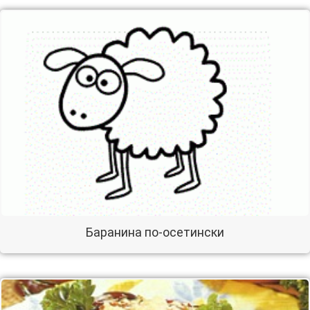
Баранина по-осетински