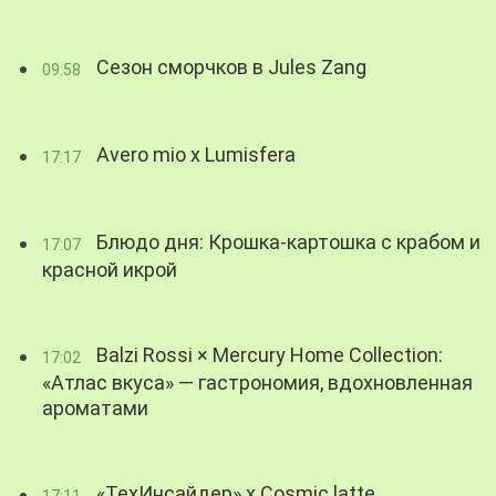
Сезон сморчков в Jules Zang
09:58
Avero mio x Lumisfera
17:17
Блюдо дня: Крошка-картошка с крабом и
17:07
красной икрой
Balzi Rossi × Mercury Home Collection:
17:02
«Атлас вкуса» — гастрономия, вдохновленная
ароматами
«ТехИнсайдер» х Cosmic latte
17:11