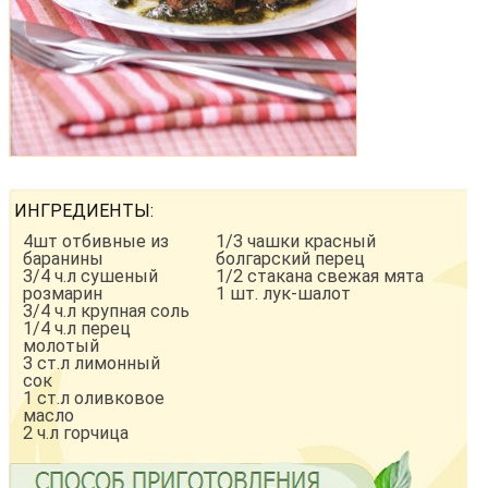
ИНГРЕДИЕНТЫ:
4шт отбивные из
1/3 чашки красный
баранины
болгарский перец
3/4 ч.л сушеный
1/2 стакана свежая мята
розмарин
1 шт. лук-шалот
3/4 ч.л крупная соль
1/4 ч.л перец
молотый
3 ст.л лимонный
сок
1 ст.л оливковое
масло
2 ч.л горчица