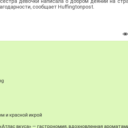
сестра девочки написала о добром деянии на стр
годарности, сообщает Huffingtonpost.
ng
м и красной икрой
n: «Атлас вкуса» — гастрономия, вдохновленная ароматам