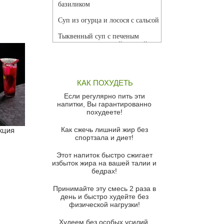
базиликом
Суп из огурца и лосося с сальсой
Тыквенный суп с печеным
чесноком и томатной сальсой
Грибной суп
Томатный суп с кремом из
КАК ПОХУДЕТЬ
красного перца
Если регулярно пить эти
Парижский луковый суп
напитки, Вы гарантированно
похудеете!
Суп из спаржи и горошка с
сыром пармезан
Как сжечь лишний жир без
кция
спортзала и диет!
Суп-крем из цветной капусты
Этот напиток быстро сжигает
Французский луковый суп
избыток жира на вашей талии и
бедрах!
Суп из баклажанов с моцареллой
и гремолатой
Принимайте эту смесь 2 раза в
Грибной крем-суп с кростини с
день и быстро худейте без
козьим сыром
физической нагрузки!
Суп мисо с зеленым луком и
Худеем без особых усилий,