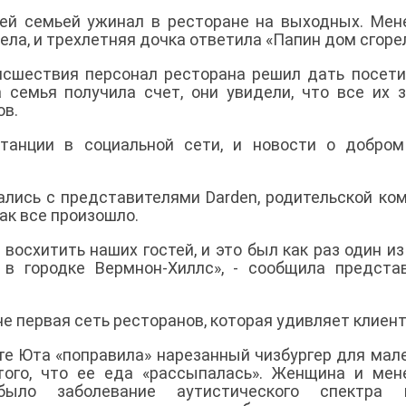
оей семьей ужинал в ресторане на выходных. Ме
дела, и трехлетняя дочка ответила «Папин дом сгоре
исшествия персонал ресторана решил дать посет
 семья получила счет, они увидели, что все их 
ов.
анции в социальной сети, и новости о добром
ались с представителями Darden, родительской ко
как все произошло.
осхитить наших гостей, и это был как раз один из
 в городке Вермнон-Хиллс», - сообщила предста
не первая сеть ресторанов, которая удивляет клиент
ате Юта «поправила» нарезанный чизбургер для мал
 того, что ее еда «рассыпалась». Женщина и ме
было заболевание аутистического спектра 