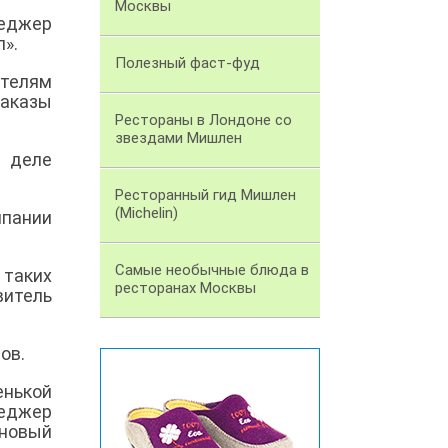
Москвы
неджер
л».
Полезный фаст-фуд
ителям
заказы
Рестораны в Лондоне со
звездами Мишлен
 деле
Ресторанный гид Мишлен
(Michelin)
мпании
Самые необычные блюда в
 таких
ресторанах Москвы
витель
ов.
енькой
неджер
новый