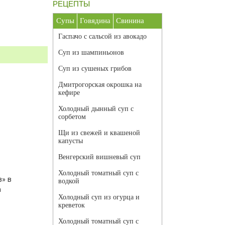
РЕЦЕПТЫ
Супы
Говядина
Свинина
Гаспачо с сальсой из авокадо
Суп из шампиньонов
Суп из сушеных грибов
Дмитрогорская окрошка на
кефире
Холодный дынный суп с
сорбетом
Щи из свежей и квашеной
капусты
Венгерский вишневый суп
Холодный томатный суп с
в» в
водкой
а
Холодный суп из огурца и
креветок
Холодный томатный суп с