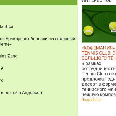
ИНТЕРЕСНОЕ
antica
рни Бочкарев» обновили легендарный
Černé»
«КОФЕМАНИЯ» 
TENNIS CLUB: 
les Zang
БОЛЬШОГО ТЕ
В рамках
99
сотрудничеств
Tennis Club гос
предложат од
ro
десерт в форм
теннисного мяч
ты детей в Андерсон
нежную компози
Подробнее...