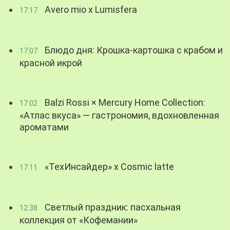
Avero mio x Lumisfera
17:17
Блюдо дня: Крошка-картошка с крабом и
17:07
красной икрой
Balzi Rossi × Mercury Home Collection:
17:02
«Атлас вкуса» — гастрономия, вдохновленная
ароматами
«ТехИнсайдер» х Cosmic latte
17:11
Светлый праздник: пасхальная
12:38
коллекция от «Кофемании»