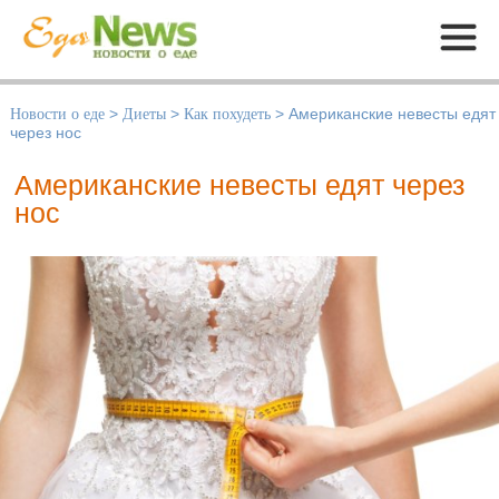
Меню
Новости о еде
>
Диеты
>
Как похудеть
>
Американские невесты едят
через нос
Американские невесты едят через
нос