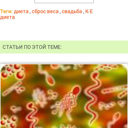
Теги:
диета
,
сброс веса
,
свадьба
,
К-Е
диета
СТАТЬИ ПО ЭТОЙ ТЕМЕ: