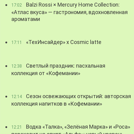
Balzi Rossi × Mercury Home Collection:
17:02
«Атлас вкуса» — гастрономия, вдохновленная
ароматами
«ТехИнсайдер» х Cosmic latte
17:11
Светлый праздник: пасхальная
12:38
коллекция от «Кофемании»
Сезон освежающих открытий: авторская
12:14
коллекция напитков в «Кофемании»
Водка «Талка», «Зелёная Марка» и «Роса»
12:21