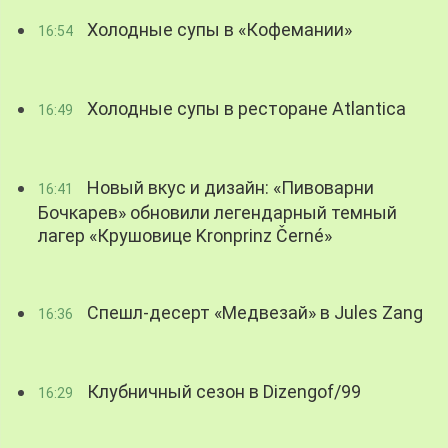
Холодные супы в «Кофемании»
16:54
Холодные супы в ресторане Atlantica
16:49
Новый вкус и дизайн: «Пивоварни
16:41
Бочкарев» обновили легендарный темный
лагер «Крушовице Kronprinz Černé»
Спешл-десерт «Медвезай» в Jules Zang
16:36
Клубничный сезон в Dizengof/99
16:29