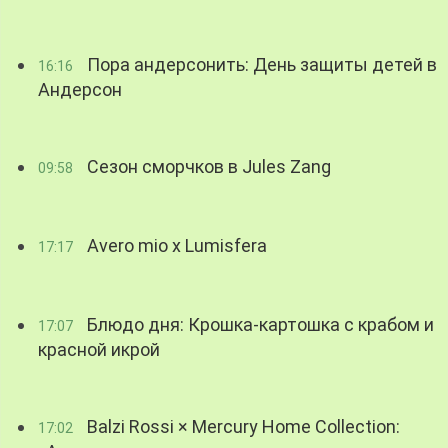
Пора андерсонить: День защиты детей в
16:16
Андерсон
Сезон сморчков в Jules Zang
09:58
Avero mio x Lumisfera
17:17
Блюдо дня: Крошка-картошка с крабом и
17:07
красной икрой
Balzi Rossi × Mercury Home Collection:
17:02