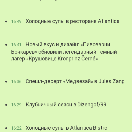
Холодные супы в ресторане Atlantica
16:49
Новый вкус и дизайн: «Пивоварни
16:41
Бочкарев» обновили легендарный темный
лагер «Крушовице Kronprinz Černé»
Спешл-десерт «Медвезай» в Jules Zang
16:36
Клубничный сезон в Dizengof/99
16:29
Холодные супы в Atlantica Bistro
16:22