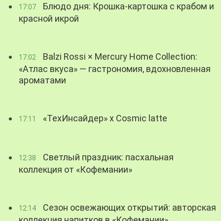
Блюдо дня: Крошка-картошка с крабом и
17:07
красной икрой
Balzi Rossi × Mercury Home Collection:
17:02
«Атлас вкуса» — гастрономия, вдохновленная
ароматами
«ТехИнсайдер» х Cosmic latte
17:11
Светлый праздник: пасхальная
12:38
коллекция от «Кофемании»
Сезон освежающих открытий: авторская
12:14
коллекция напитков в «Кофемании»