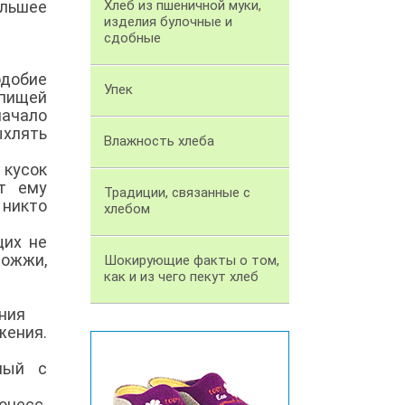
льшее
Хлеб из пшеничной муки,
изделия булочные и
сдобные
одобие
Упек
 пищей
начало
ыхлять
Влажность хлеба
 кусок
ет ему
Традиции, связанные с
 никто
хлебом
щих не
рожжи,
Шокирующие факты о том,
как и из чего пекут хлеб
ения
жения.
ный с
оцесс