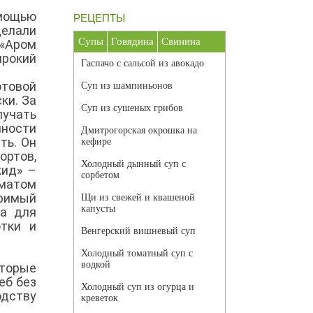
омощью
РЕЦЕПТЫ
делали
Супы
Говядина
Свинина
 «Аром
рокий
Гаспачо с сальсой из авокадо
отовой
Суп из шампиньонов
ки. За
Суп из сушеных грибов
лучать
ности
Дмитрогорская окрошка на
ть. Он
кефире
ортов,
Холодный дынный суп с
кид» –
сорбетом
оматом
оримый
Щи из свежей и квашеной
капусты
ка для
отки и
Венгерский вишневый суп
Холодный томатный суп с
водкой
оторые
еб без
Холодный суп из огурца и
дству
креветок