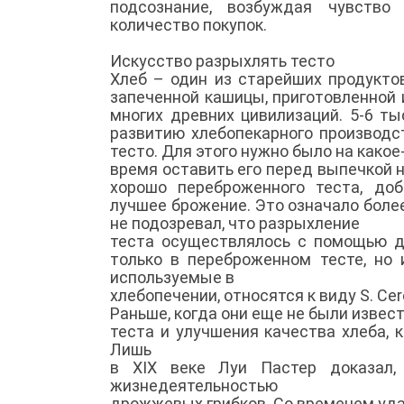
подсознание, возбуждая чувство
количество покупок.
Искусство разрыхлять тесто
Хлеб – один из старейших продукто
запеченной кашицы, приготовленной 
многих древних цивилизаций. 5-6 т
развитию хлебопекарного производс
тесто. Для этого нужно было на какое
время оставить его перед выпечкой 
хорошо переброженного теста, до
лучшее брожение. Это означало боле
не подозревал, что разрыхление
теста осуществлялось с помощью д
только в переброженном тесте, но 
используемые в
хлебопечении, относятся к виду S. Ce
Раньше, когда они еще не были извес
теста и улучшения качества хлеба, 
Лишь
в XIX веке Луи Пастер доказал,
жизнедеятельностью
дрожжевых грибков. Со временем уд