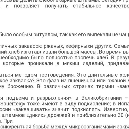
ан и позволяет получать стабильное качество
было особым ритуалом, так как его выпекали не чащ
личных заквасок: ржаных, кефирныхи других. Семь
ий хлеб изготавливали большой массы. Во время в
 необходимо было полностью пропечь хлеб. В резу
, которые проникали в мякиш изделий, придава
аться методом тестоведения. Это длительные хо
акое закваска? Это фаза из пшеничной или ржаной 
му брожению. В различных странах термин «зак
ля подъема и разрыхления»; в Великобритании –
«Sauerteig» тоже имеют в виду подкисление; в Исп
ссии «заквашивать» значит подкислять. Известно,
6 штаммов «диких» дрожжей и приблизительно 30 (
. При
конкурентная борьба между микроорганизмами закв