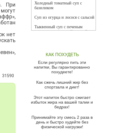
Холодный томатный суп с
. При
базиликом
 могут
аффр»,
Суп из огурца и лосося с сальсой
ботан
Тыквенный суп с печеным
чесноком и томатной сальсой
ок нет
скать
Грибной суп
Томатный суп с кремом из
евен»,
КАК ПОХУДЕТЬ
красного перца
Если регулярно пить эти
Парижский луковый суп
напитки, Вы гарантированно
похудеете!
Суп из спаржи и горошка с
31590
сыром пармезан
Как сжечь лишний жир без
спортзала и диет!
Суп-крем из цветной капусты
Этот напиток быстро сжигает
Французский луковый суп
избыток жира на вашей талии и
бедрах!
Суп из баклажанов с моцареллой
и гремолатой
Принимайте эту смесь 2 раза в
Грибной крем-суп с кростини с
день и быстро худейте без
козьим сыром
физической нагрузки!