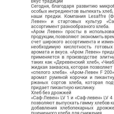
Вкус традиций
Сегодня, благодаря развитию микро
особых ингредиентов выпекать хлеб,
наши предки. Компания Lesaffrе (
Левен» и стартовых культур «Са
ассортимент разнообразного хлеба.
«Аром Левен» просты в использов
продукции, позволяют экономить врем
счет широкого ассортимента и изме
необходимую кислотность готовых
аромата и вкуса. «Аром Левен» при
применяется в производстве элитн
таких как «Деревенский хлеб», «Чиаб
жидкая закваска, которая позволяе
«спелого хлеба». «Аром-Левен F 20
аромат румяной корочки и пикантну
ржаных сортов хлеба, которая по
придает пикантную кислинку.
Хлеб без дрожжей
«Саф-Левен» LV 1 и «Саф-левен» LV 
позволяют выпускать гамму хлебов кл
добавления хлебопекарных дрожже
пшеничного хлеба для снижения