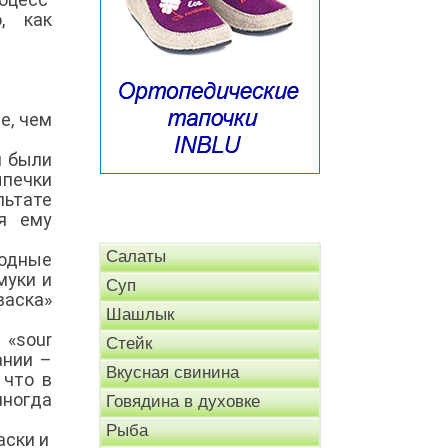
, как
е, чем
и были
ыпечки
льтате
я ему
Салаты
лодные
муки и
Суп
васка»
Шашлык
 «sour
Стейк
ании –
Вкусная свинина
 что в
иногда
Говядина в духовке
Рыба
аски и