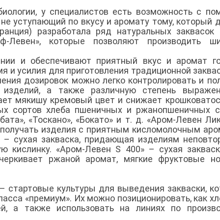
биологии, у специалистов есть возможность с п
 не уступающий по вкусу и аромату тому, который 
Франция) разработала ряд натуральных заквасок
ф-Левен», которые позволяют производить ши
ании и обеспечивают приятный вкус и аромат г
я и усилия для приготовления традиционной заквас
нения дозировок можно легко контролировать и по
 изделий, а также различную степень выражен
дает мякишу кремовый цвет и снижает крошковатос
ых сортов хлеба пшеничных и ржанопшеничных с
бата», «Тоскано», «Бокато» и т. д. «Аром-Левен Ли
т получать изделия с приятным кисломолочным ар
0» – сухая закваска, придающая изделиям неповт
ю кислинку. «Аром-Левен S 400» – сухая заквас
дчеркивает ржаной аромат, мягкие фруктовые н
4 – стартовые культуры для выведения закваски, к
асса «премиум». Их можно позиционировать, как хл
й, а также использовать на линиях по произво