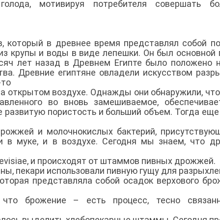
 голода, мотивируя потребителя совершать бо
в, который в древнее время представлял собой п
из крупы и воды в виде лепешки. Он был основной
ысяч лет назад в Древнем Египте было положено 
тва. Древние египтяне овладели искусством разр
-то
на открытом воздухе. Однажды они обнаружили, что
бавленного во вновь замешиваемое, обеспечива
е развитую пористость и больший объем. Тогда еще
рожжей и молочнокислых бактерий, присутствую
и в муке, и в воздухе. Сегодня мы знаем, что д
revisiae, и происходят от штаммов пивных дрожжей.
тны, пекари использовали пивную гущу для разрыхл
которая представляла собой осадок верхового бро
 что брожение – есть процесс, тесно связан
алось выделить хлебопекарные штаммы. Сегодня пр