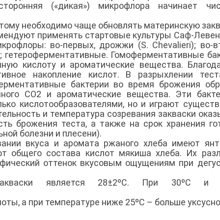
торонняя («дикая») микрофлора начинает чис
этому необходимо чаще обновлять материнскую закв
мендуют применять стартовые культуры Саф-Левен 
рофлоры: во-первых, дрожжи (S. Сhevalieri); во-в
; гетероферментативные. Гомоферментативные ба
ную кислоту и ароматические вещества. Благод
тивное накопление кислот. В разрыхлении тест
ферментативные бактерии во время брожения об
много СО2 и ароматические вещества. Эти бакт
олько кислотообразователями, но и играют сущест
тельность и температура созревания закваски ока
сть брожения теста, а также на срок хранения го
ной болезни и плесени).
ании вкуса и аромата ржаного хлеба имеют янт
от общего состава кислот мякиша хлеба. Их раз
фический оттенок вкусовым ощущениям при дегу
закваски является 28±2ºС. При 30ºС и
ты, а при температуре ниже 25ºС – больше уксусно