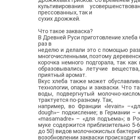
культивирования усовершенствов
прессованных, так и
сухих дрожжей.
Что такое закваска?
В Древней Руси приготовление хлеба 
раз в
неделю и делали это с помощью раз
многочисленными, поэтому деревенск
корочка немного подгорала, так как
образовывались летучие вещества
приятный аромат.
Вкус хлеба также может обуславлив
технологии, опары и закваски. Что т
воды, подвергнутый молочно-кисло
трактуется по-разному. Так,
например, во Франции «levain» –«д
dough»– подкисление; в Германии – 
«masamadre» – «для подъема»; в Ро
муке содержится приблизительно 5-
до 50) видов молочнокислых бактерий
возобновлении закваски происходит 