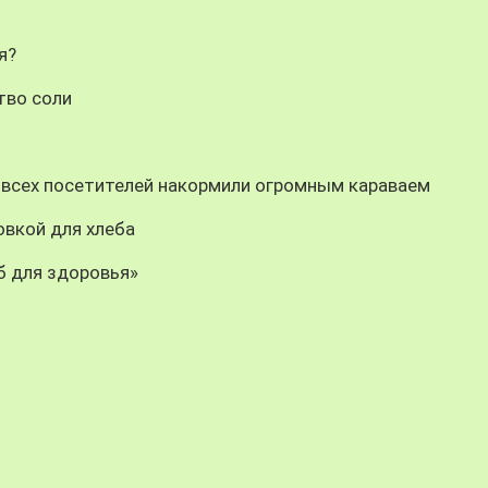
я?
тво соли
 всех посетителей накормили огромным караваем
овкой для хлеба
б для здоровья»