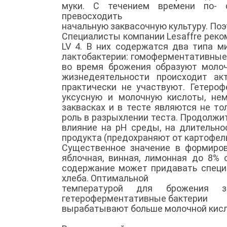
муки. С течением времени по- с
превосходить
начальную заквасочную культуру. По
Специалисты компании Lesaffrе реко
LV 4. В них содержатся два типа мик
лактобактерии: гомоферментативные
во время брожения образуют молоч
жизнедеятельности происходит ак
практически не участвуют. Гетеро
уксусную и молочную кислоты, не
заквасках и в тесте являются не т
роль в разрыхлении теста. Продолжи
влияние на рН среды, на длительно
продукта (предохраняют от картофель
Существенное значение в формиров
яблочная, винная, лимонная до 8% 
содержание может придавать специ
хлеба. Оптимальной
температурой для брожения 
гетероферментативные бактерии
вырабатывают больше молочной кисло