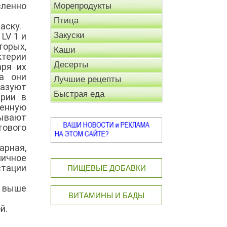
ленно
Морепродукты
Птица
аску.
Закуски
LV 1 и
торых,
Каши
ктерии
Десерты
аря их
а они
Лучшие рецепты
разуют
Быстрая еда
ерии в
венную
зывают
тового
арная,
личное
стации
ПИЩЕВЫЕ ДОБАВКИ
 выше
ВИТАМИНЫ И БАДЫ
й.