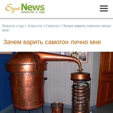
Меню
Новости о еде
>
Алкоголь
>
Самогон
>
Зачем варить самогон лично
мне
Зачем варить самогон лично мне