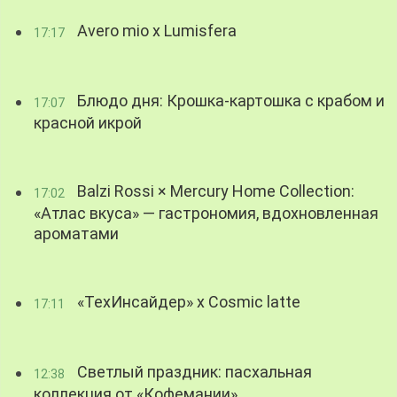
Avero mio x Lumisfera
17:17
Блюдо дня: Крошка-картошка с крабом и
17:07
красной икрой
Balzi Rossi × Mercury Home Collection:
17:02
«Атлас вкуса» — гастрономия, вдохновленная
ароматами
«ТехИнсайдер» х Cosmic latte
17:11
Светлый праздник: пасхальная
12:38
коллекция от «Кофемании»