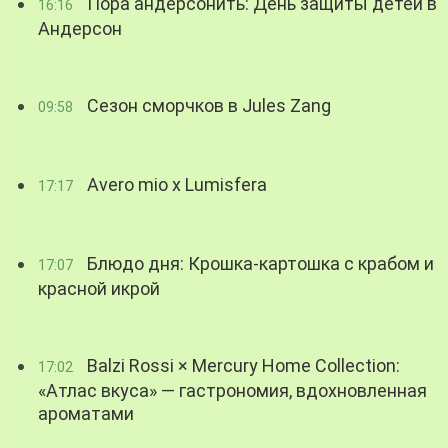
Пора андерсонить: День защиты детей в
16:16
Андерсон
Сезон сморчков в Jules Zang
09:58
Avero mio x Lumisfera
17:17
Блюдо дня: Крошка-картошка с крабом и
17:07
красной икрой
Balzi Rossi × Mercury Home Collection:
17:02
«Атлас вкуса» — гастрономия, вдохновленная
ароматами