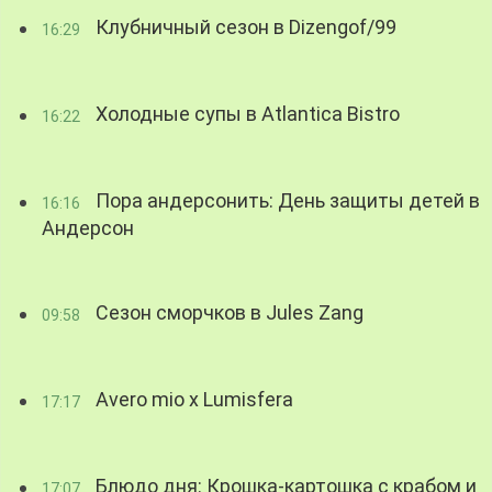
Клубничный сезон в Dizengof/99
16:29
Холодные супы в Atlantica Bistro
16:22
Пора андерсонить: День защиты детей в
16:16
Андерсон
Сезон сморчков в Jules Zang
09:58
Avero mio x Lumisfera
17:17
Блюдо дня: Крошка-картошка с крабом и
17:07