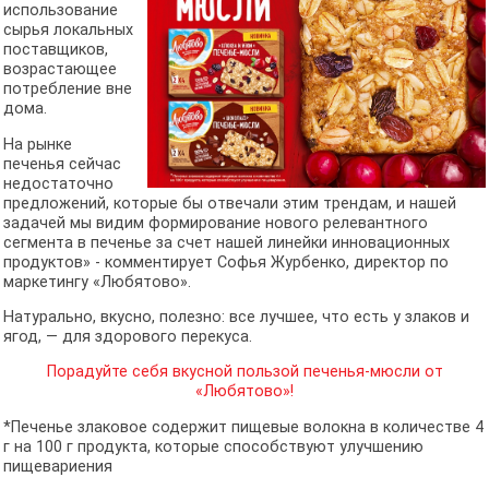
использование
сырья локальных
поставщиков,
возрастающее
потребление вне
дома.
На рынке
печенья сейчас
недостаточно
предложений, которые бы отвечали этим трендам, и нашей
задачей мы видим формирование нового релевантного
сегмента в печенье за счет нашей линейки инновационных
продуктов» - комментирует Софья Журбенко, директор по
маркетингу «Любятово».
Натурально, вкусно, полезно: все лучшее, что есть у злаков и
ягод, — для здорового перекуса.
Порадуйте себя вкусной пользой печенья-мюсли от
«Любятово»!
*Печенье злаковое содержит пищевые волокна в количестве 4
г на 100 г продукта, которые способствуют улучшению
пищевариения