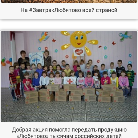
На #ЗавтракЛюбятово всей страной
Добрая акция помогла передать продукцию
«Любятово» тысячам российских детей