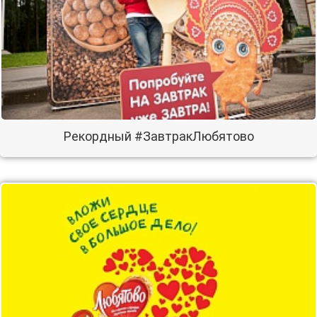
Рекордный #ЗавтракЛюбятово