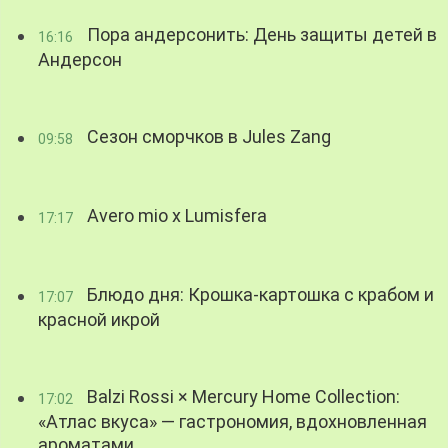
Пора андерсонить: День защиты детей в
16:16
Андерсон
Сезон сморчков в Jules Zang
09:58
Avero mio x Lumisfera
17:17
Блюдо дня: Крошка-картошка с крабом и
17:07
красной икрой
Balzi Rossi × Mercury Home Collection:
17:02
«Атлас вкуса» — гастрономия, вдохновленная
ароматами