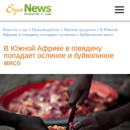
Меню
Новости о еде
>
Производители
>
Мясные продукты
>
В Южной
Африке в говядину попадает ослиное и буйволиное мясо
В Южной Африке в говядину
попадает ослиное и буйволиное
мясо