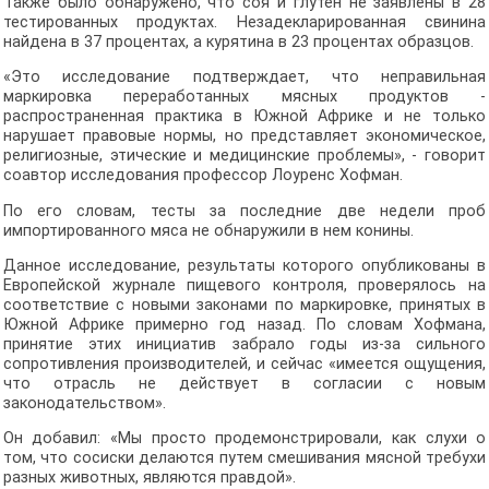
Также было обнаружено, что соя и глутен не заявлены в 28
тестированных продуктах. Незадекларированная свинина
найдена в 37 процентах, а курятина в 23 процентах образцов.
«Это исследование подтверждает, что неправильная
маркировка переработанных мясных продуктов -
распространенная практика в Южной Африке и не только
нарушает правовые нормы, но представляет экономическое,
религиозные, этические и медицинские проблемы», - говорит
соавтор исследования профессор Лоуренс Хофман.
По его словам, тесты за последние две недели проб
импортированного мяса не обнаружили в нем конины.
Данное исследование, результаты которого опубликованы в
Европейской журнале пищевого контроля, проверялось на
соответствие с новыми законами по маркировке, принятых в
Южной Африке примерно год назад. По словам Хофмана,
принятие этих инициатив забрало годы из-за сильного
сопротивления производителей, и сейчас «имеется ощущения,
что отрасль не действует в согласии с новым
законодательством».
Он добавил: «Мы просто продемонстрировали, как слухи о
том, что сосиски делаются путем смешивания мясной требухи
разных животных, являются правдой».