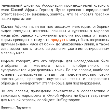
Генеральный директор Ассоциации производителей красного
мяса Южной Африки Герхард Шутте призвал к юридической
ответственности виновных, жалуясь, что те «портят престиж
наших продуктов».
Южная Африка является поставщиком некоторых отборных
видов говядины, ягнятины, свинины и курятины в мировом
масштабе, однако усложненная цепочка поставки от ворот
фермы приводит к тому, что
продукты
могут быть загрязнены
другими видами мяса от бойни до упаковочных линий, а также
есть вероятность такого загрязнения уже в импортированным
в страну мясе.
Хофман говорит, что его образцы для исследования были
отобраны из местного мяса, приобретенного из
супермаркетов и разделочных точек. По его словам, наиболее
крупные супермаркеты следят за подотчетностью своих
поставщиков, проводят внутренние тесты и отправляют
образцы в Университет Стелленбоша для подтверждения.
По его словам, приведение показателей в соответствие с
законами о маркировке в Южной Африке не будет затратным
для мясной отрасли, сообщает Huffingtonpost.
Ярослав Плутенко