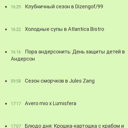
Клубничный сезон в Dizengof/99
16:29
Холодные супы в Atlantica Bistro
16:22
Пора андерсонить: День защиты детей в
16:16
Андерсон
Сезон сморчков в Jules Zang
09:58
Avero mio x Lumisfera
17:17
Блюдо дня: Крошка-картошка с крабом и
17:07