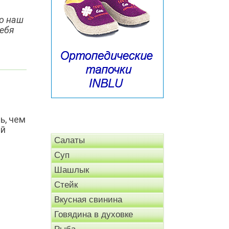
то наш
себя
ь, чем
ый
Салаты
Суп
Шашлык
Стейк
Вкусная свинина
Говядина в духовке