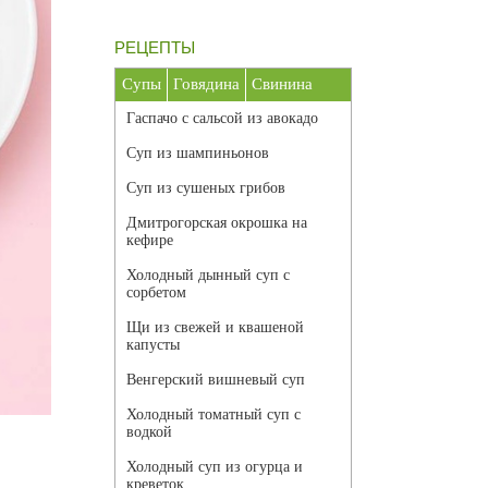
РЕЦЕПТЫ
Супы
Говядина
Свинина
Гаспачо с сальсой из авокадо
Суп из шампиньонов
Суп из сушеных грибов
Дмитрогорская окрошка на
кефире
Холодный дынный суп с
сорбетом
Щи из свежей и квашеной
капусты
Венгерский вишневый суп
Холодный томатный суп с
водкой
Холодный суп из огурца и
креветок