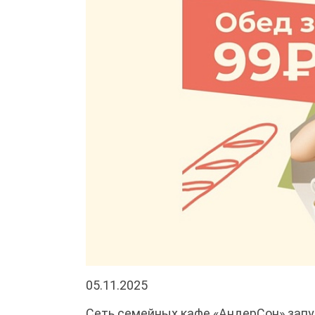
05.11.2025
Сеть семейных кафе «АндерСон» запу