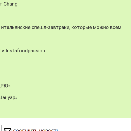
т Chang
итальянские спешл-завтраки, которые можно всем
 и Instafoodpassion
КРЮ»
Шануар»