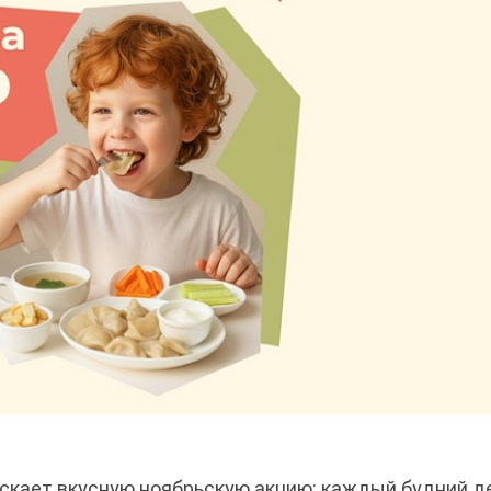
скает вкусную ноябрьскую акцию: каждый будний д