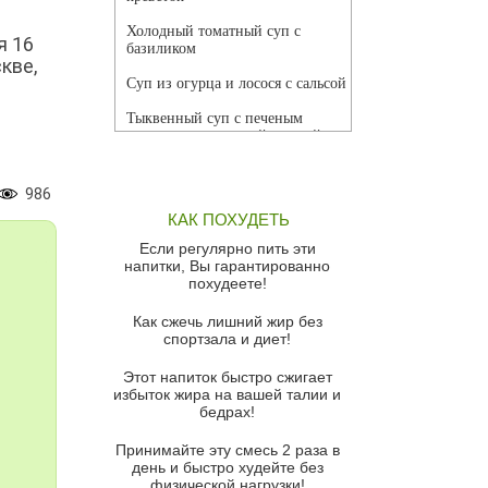
Холодный томатный суп с
я 16
базиликом
кве,
Суп из огурца и лосося с сальсой
Тыквенный суп с печеным
чесноком и томатной сальсой
Грибной суп
986
Томатный суп с кремом из
КАК ПОХУДЕТЬ
красного перца
Если регулярно пить эти
Парижский луковый суп
напитки, Вы гарантированно
похудеете!
Суп из спаржи и горошка с
сыром пармезан
Как сжечь лишний жир без
спортзала и диет!
Суп-крем из цветной капусты
Этот напиток быстро сжигает
Французский луковый суп
избыток жира на вашей талии и
бедрах!
Суп из баклажанов с моцареллой
и гремолатой
Принимайте эту смесь 2 раза в
Грибной крем-суп с кростини с
день и быстро худейте без
козьим сыром
физической нагрузки!