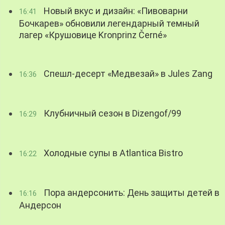
Новый вкус и дизайн: «Пивоварни
16:41
Бочкарев» обновили легендарный темный
лагер «Крушовице Kronprinz Černé»
Спешл-десерт «Медвезай» в Jules Zang
16:36
Клубничный сезон в Dizengof/99
16:29
Холодные супы в Atlantica Bistro
16:22
Пора андерсонить: День защиты детей в
16:16
Андерсон