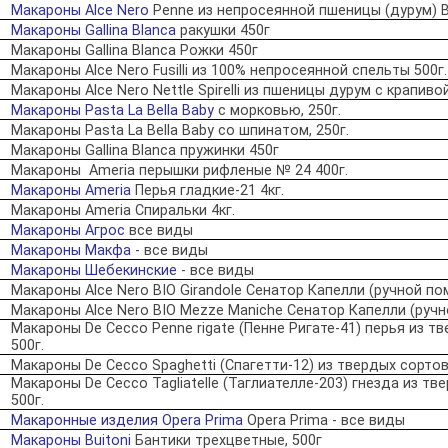
Макароны Alce Nero
Penne из непросеянной пшеницы (дурум) B
Макароны Gallina Blanca
ракушки 450г
Макароны Gallina Blanca Рожки 450г
Макароны Alсe Nero Fusilli из 100% непросеянной спельты 500г.
Макароны Alce Nero Nettle Spirelli из пшеницы дурум с крапивой
Макароны Pasta La Bella Baby
с морковью, 250г.
Макароны Pasta La Bella Baby со шпинатом, 250г.
Макароны Gallina Blanca пружинки 450г
Макароны Аmeria перышки рифленые № 24 400г.
Макароны Аmeria
Перья гладкие-21 4кг.
Макароны Аmeria Спиральки 4кг.
Макароны Агрос
все виды
Макароны Макфа
- все виды
Макароны Шебекинские
- все виды
Макароны Alce Nero BIO Girandole Сенатор Капелли (ручной пом
Макароны Alce Nero BIO Mezze Maniche Сенатор Капелли (ручн
Макароны De Cecco Penne rigate (Пенне Ригате-41) перья из 
500г.
Макароны De Cecco Spaghetti (Спагетти-12) из твердых сорто
Макароны De Cecco Tagliatelle (Таглиателле-203) гнезда из т
500г.
Макаронные изделия Opera Prima
Opera Prima - все виды
Макароны Buitoni
Бантики трехцветные, 500г