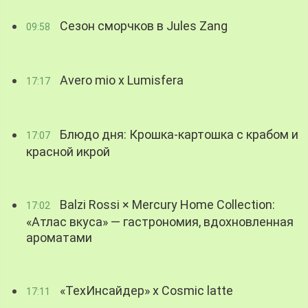
Сезон сморчков в Jules Zang
09:58
Avero mio x Lumisfera
17:17
Блюдо дня: Крошка-картошка с крабом и
17:07
красной икрой
Balzi Rossi × Mercury Home Collection:
17:02
«Атлас вкуса» — гастрономия, вдохновленная
ароматами
«ТехИнсайдер» х Cosmic latte
17:11