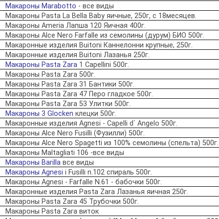
Макароны Marabotto
- все виды
Макароны Pasta La Bella Baby яичные, 250г, с 18месяцев.
Макароны Аmeria Лапша 120 Яичная 400г.
Макароны Alce Nero Farfalle из семолины (дурум) БИО 500г.
Макаронные изделия Buitoni Каннелонни крупные, 250г.
Макаронные изделия Buitoni Лазанья 250г.
Макароны Pasta Zara
1 Capellini 500г.
Макароны Pasta Zara 500г.
Макароны Pasta Zara 31 Бантики 500г.
Макароны Pasta Zara 47 Перо гладкое 500г.
Макароны Pasta Zara 53 Улитки 500г.
Макароны 3 Glocken
клецки 500г.
Макаронные изделия Agnesi - Capelli d` Angelo 500г.
Макароны Alce Nero Fusilli (Фузилли) 500г.
Макароны Alсe Nero Spagetti из 100% семолины (спельта) 500г.
Макароны Maltagliati 106 -все виды
Макароны Barilla
все виды
Макароны Agnesi
i Fusilli n.102 спираль 500г.
Макароны Agnesi - Farfalle N.61 - бабочки 500г.
Макаронные изделия Pasta Zara Лазанья яичная 250г.
Макароны Pasta Zara 45 Трубочки 500г.
Макароны Pasta Zara виток