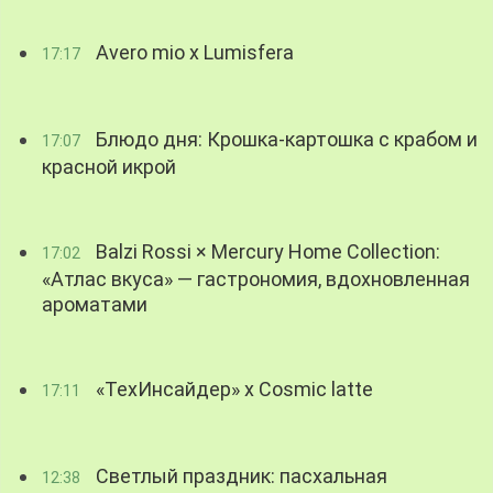
Avero mio x Lumisfera
17:17
Блюдо дня: Крошка-картошка с крабом и
17:07
красной икрой
Balzi Rossi × Mercury Home Collection:
17:02
«Атлас вкуса» — гастрономия, вдохновленная
ароматами
«ТехИнсайдер» х Cosmic latte
17:11
Светлый праздник: пасхальная
12:38