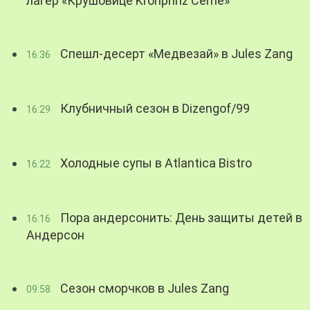
лагер «Крушовице Kronprinz Černé»
Спешл-десерт «Медвезай» в Jules Zang
16:36
Клубничный сезон в Dizengof/99
16:29
Холодные супы в Atlantica Bistro
16:22
Пора андерсонить: День защиты детей в
16:16
Андерсон
Сезон сморчков в Jules Zang
09:58