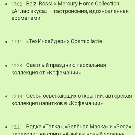
Balzi Rossi × Mercury Home Collection:
17:02
«Атлас вкуса» — гастрономия, вдохновленная
ароматами
«ТехИнсайдер» х Cosmic latte
17:11
Светлый праздник: пасхальная
12:38
коллекция от «Кофемании»
Сезон освежающих открытий: авторская
12:14
коллекция напитков в «Кофемании»
Водка «Талка», «Зелёная Марка» и «Роса»
12:21
переходит на спирт «Альфа»: новый уровень