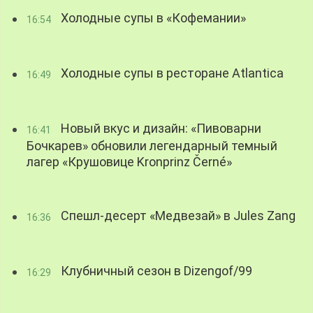
Холодные супы в «Кофемании»
16:54
Холодные супы в ресторане Atlantica
16:49
Новый вкус и дизайн: «Пивоварни
16:41
Бочкарев» обновили легендарный темный
лагер «Крушовице Kronprinz Černé»
Спешл-десерт «Медвезай» в Jules Zang
16:36
Клубничный сезон в Dizengof/99
16:29