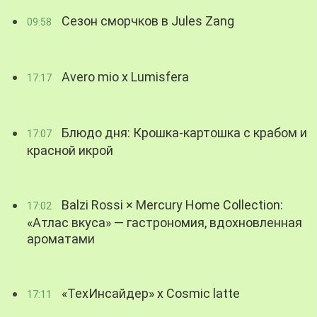
Сезон сморчков в Jules Zang
09:58
Avero mio x Lumisfera
17:17
Блюдо дня: Крошка-картошка с крабом и
17:07
красной икрой
Balzi Rossi × Mercury Home Collection:
17:02
«Атлас вкуса» — гастрономия, вдохновленная
ароматами
«ТехИнсайдер» х Cosmic latte
17:11