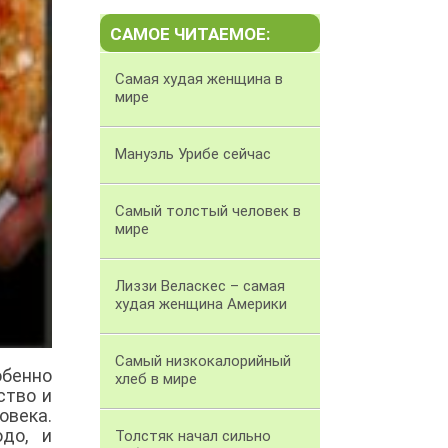
САМОЕ ЧИТАЕМОЕ:
Самая худая женщина в
мире
Мануэль Урибе сейчас
Самый толстый человек в
мире
Лиззи Веласкес – самая
худая женщина Америки
Самый низкокалорийный
обенно
хлеб в мире
ство и
овека.
до, и
Толстяк начал сильно