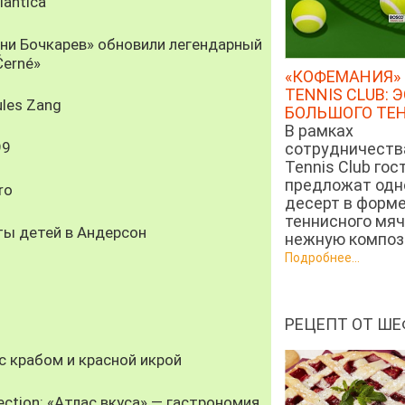
antica
рни Бочкарев» обновили легендарный
Černé»
«КОФЕМАНИЯ» 
TENNIS CLUB: 
les Zang
БОЛЬШОГО ТЕ
В рамках
99
сотрудничеств
Tennis Club гос
предложат од
ro
десерт в форм
теннисного мяч
ты детей в Андерсон
нежную компози
Подробнее...
РЕЦЕПТ ОТ ШЕ
 крабом и красной икрой
ection: «Атлас вкуса» — гастрономия,