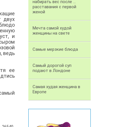
набирать вес после ...
расставания с первой
женой
жащие
т двух
 блюдо
Мечта самой худой
ленную
женщины на свете
уст, и
 сыром
зовой
Самые мерзкие блюда
, ведь
Самый дорогой суп
отя ее
подают в Лондоне
идтись
Самая худая женщина в
Европе
 самый
26540