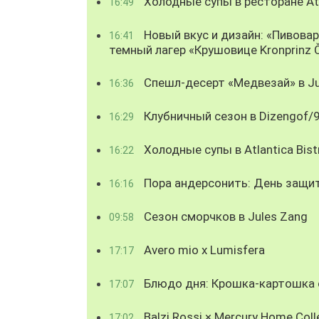
Холодные супы в ресторане Atl
16:49
Новый вкус и дизайн: «Пивова
16:41
темный лагер «Крушовице Kronprinz 
Спешл-десерт «Медвезай» в Ju
16:36
Клубничный сезон в Dizengof/
16:29
Холодные супы в Atlantica Bist
16:22
Пора андерсонить: День защи
16:16
Сезон сморчков в Jules Zang
09:58
Avero mio x Lumisfera
17:17
Блюдо дня: Крошка-картошка с
17:07
Balzi Rossi × Mercury Home Coll
17:02