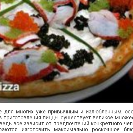
ее для многих уже привычным и излюбленным, ос
ов приготовления пиццы существует великое множе
 ведь все зависит от предпочтений конкретного чел
раются изготовить максимально роскошное блю