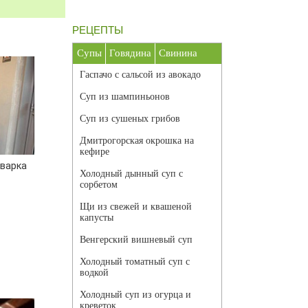
РЕЦЕПТЫ
Супы
Говядина
Свинина
Гаспачо с сальсой из авокадо
Суп из шампиньонов
Суп из сушеных грибов
Дмитрогорская окрошка на
кефире
варка
Холодный дынный суп с
сорбетом
Щи из свежей и квашеной
капусты
Венгерский вишневый суп
Холодный томатный суп с
водкой
Холодный суп из огурца и
креветок