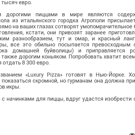
 тысяч евро.
и дорогими пиццами в мире являются содер
ола из итальянского городка Агрополи присылае
прямо на ваших глазах сотворят умопомрачительное
отовления, кстати, они привозят заранее приготов
ким разнообразием, тут и омар, и красный ланг
кры, все это обильно посыпается превосходным
ка домашней буйволицы) и приправляется ро
 а также дорогим коньяком. Попробовать хватит всем
 отдать 8 300 евро.
ванием «Luxury Pizza» готовят в Нью-Йорке. Х
 показаться скромной, но гурманам она должна пр
ов икры.
 с начинками для пиццы, вдруг удастся изобрести