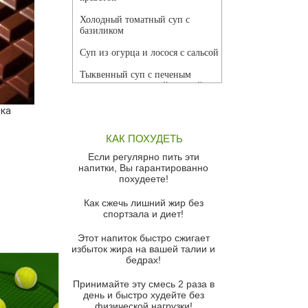
Холодный томатный суп с
базиликом
Суп из огурца и лосося с сальсой
Тыквенный суп с печеным
чесноком и томатной сальсой
Грибной суп
ка
Томатный суп с кремом из
КАК ПОХУДЕТЬ
красного перца
Если регулярно пить эти
Парижский луковый суп
напитки, Вы гарантированно
похудеете!
Суп из спаржи и горошка с
сыром пармезан
Как сжечь лишний жир без
спортзала и диет!
Суп-крем из цветной капусты
Этот напиток быстро сжигает
Французский луковый суп
избыток жира на вашей талии и
бедрах!
Суп из баклажанов с моцареллой
и гремолатой
Принимайте эту смесь 2 раза в
Грибной крем-суп с кростини с
день и быстро худейте без
козьим сыром
физической нагрузки!