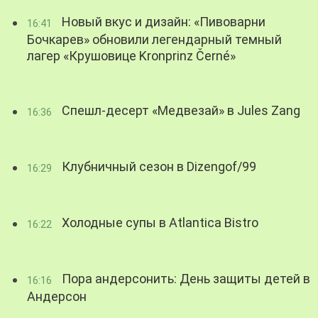
Новый вкус и дизайн: «Пивоварни
16:41
Бочкарев» обновили легендарный темный
лагер «Крушовице Kronprinz Černé»
Спешл-десерт «Медвезай» в Jules Zang
16:36
Клубничный сезон в Dizengof/99
16:29
Холодные супы в Atlantica Bistro
16:22
Пора андерсонить: День защиты детей в
16:16
Андерсон