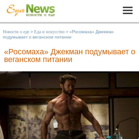
Меню
Новости о еде
>
Еда и искусство
>
«Росомаха» Джекман
подумывает о веганском питании
«Росомаха» Джекман подумывает о
веганском питании