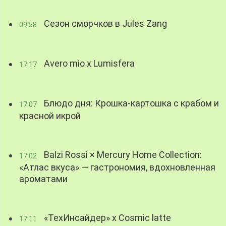
Сезон сморчков в Jules Zang
09:58
Avero mio x Lumisfera
17:17
Блюдо дня: Крошка-картошка с крабом и
17:07
красной икрой
Balzi Rossi × Mercury Home Collection:
17:02
«Атлас вкуса» — гастрономия, вдохновленная
ароматами
«ТехИнсайдер» х Cosmic latte
17:11