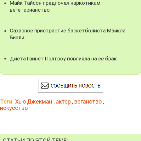
Майк Тайсон предпочел наркотикам
вегетарианство
Сахарное пристрастие баскетболиста Майкла
Бизли
Диета Гвинет Пэлтроу повлияла на ее брак
Теги:
Хью Джекман
,
актер
,
веганство
,
искусство
СТАТЬИ ПО ЭТОЙ ТЕМЕ: