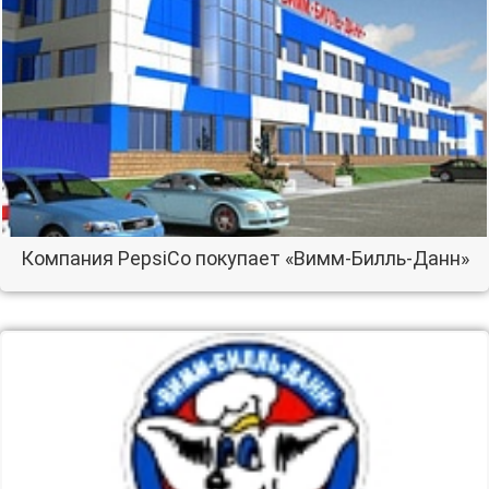
Компания PepsiCo покупает «Вимм-Билль-Данн»