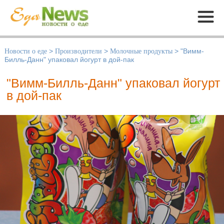
Меню
Новости о еде
>
Производители
>
Молочные продукты
>
"Вимм-
Билль-Данн" упаковал йогурт в дой-пак
"Вимм-Билль-Данн" упаковал йогурт
в дой-пак