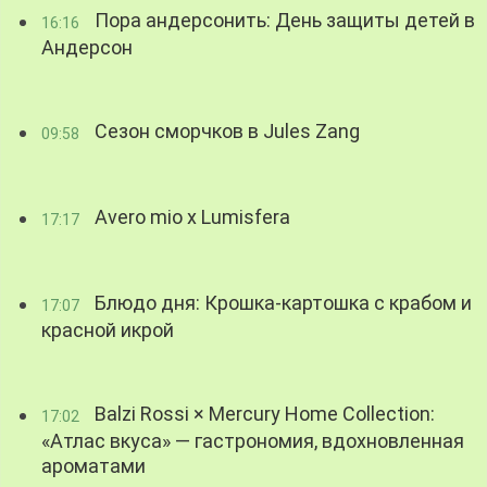
Пора андерсонить: День защиты детей в
16:16
Андерсон
Сезон сморчков в Jules Zang
09:58
Avero mio x Lumisfera
17:17
Блюдо дня: Крошка-картошка с крабом и
17:07
красной икрой
Balzi Rossi × Mercury Home Collection:
17:02
«Атлас вкуса» — гастрономия, вдохновленная
ароматами