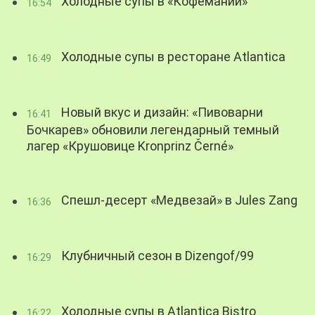
Холодные супы в «Кофемании»
16:54
Холодные супы в ресторане Atlantica
16:49
Новый вкус и дизайн: «Пивоварни
16:41
Бочкарев» обновили легендарный темный
лагер «Крушовице Kronprinz Černé»
Спешл-десерт «Медвезай» в Jules Zang
16:36
Клубничный сезон в Dizengof/99
16:29
Холодные супы в Atlantica Bistro
16:22