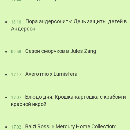
Пора андерсонить: День защиты детей в
16:16
Андерсон
Сезон сморчков в Jules Zang
09:58
Avero mio x Lumisfera
17:17
Блюдо дня: Крошка-картошка с крабом и
17:07
красной икрой
Balzi Rossi × Mercury Home Collection:
17:02