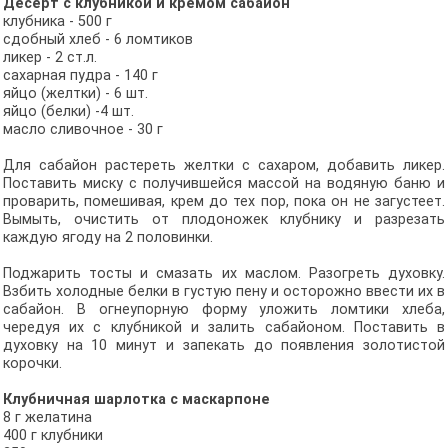
Десерт с клубникой и кремом сабайон
клубника - 500 г
сдобный хлеб - 6 ломтиков
ликер - 2 ст.л.
сахарная пудра - 140 г
яйцо (желтки) - 6 шт.
яйцо (белки) -4 шт.
масло сливочное - 30 г
Для сабайон растереть желтки с сахаром, добавить ликер.
Поставить миску с получившейся массой на водяную баню и
проварить, помешивая, крем до тех пор, пока он не загустеет.
Вымыть, очистить от плодоножек клубнику и разрезать
каждую ягоду на 2 половинки.
Поджарить тосты и смазать их маслом. Разогреть духовку.
Взбить холодные белки в густую пену и осторожно ввести их в
сабайон. В огнеупорную форму уложить ломтики хлеба,
чередуя их с клубникой и залить сабайоном. Поставить в
духовку на 10 минут и запекать до появления золотистой
корочки.
Клубничная шарлотка с маскарпоне
8 г желатина
400 г клубники