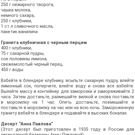
250 г нежирного творога,
чашка молока,
немного сахара,
250 г клубники,
1 ст л сливочного масла,
пакетик ванилина
Гранита клубничная с черным перцем
400 г клубники,
75 г сахарной пудры,
сок половины лимона,
свежемолотый черный перец,
450 г воды.
Взбейте в блендере клубнику, всыпьте сахарную пудру, влейте
лимонный сок, поперчите, влейте воду и снова все взбейте.
Вылейте массу в контейнер для заморозки и заморяживайте 2
часа. Затем достаньте, размешайте вилкой и снова поставьте
в морозилку на 1 час. Опять достаньте, поемешайте и
поставьте в морозилку на час или на всю ночь. Замороженную
граниту взбейте в блендере и подавайте в высоких бокалах.
Десерт “Анна Павлова”
(Этот десерт был приготовлен в 1935 году в России для
легендарной балерины Анны Павловой)