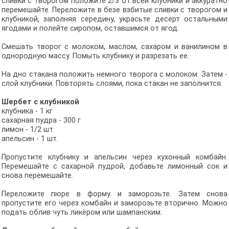
сливки с творогом положите 2/3 от всей клубники и аккуратно
перемешайте. Переложите в безе взбитые сливки с творогом и
клубникой, заполняя середину, украсьте десерт остальными
ягодами и полейте сиропом, оставшимся от ягод.
Смешать творог с молоком, маслом, сахаром и ванилином в
однородную массу. Помыть клубнику и разрезать ее.
На дно стакана положить немного творога с молоком. Затем -
слой клубники. Повторять слоями, пока стакан не заполнится.
Шербет с клубникой
клубника - 1 кг
сахарная пудра - 300 г
лимон - 1/2 шт.
апельсин - 1 шт.
Пропустите клубнику и апельсин через кухонный комбайн.
Перемешайте с сахарной пудрой, добавьте лимонный сок и
снова перемешайте.
Переложите пюре в форму и заморозьте. Затем снова
пропустите его через комбайн и заморозьте вторично. Можно
подать облив чуть ликёром или шампанским.