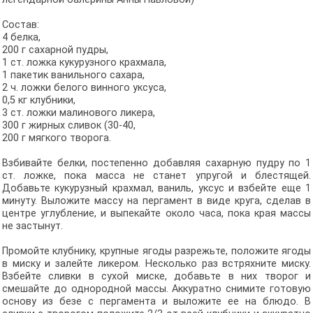
Состав:
4 белка,
200 г сахарной пудры,
1 ст. ложка кукурузного крахмала,
1 пакетик ванильного сахара,
2 ч. ложки белого винного уксуса,
0,5 кг клубники,
3 ст. ложки малинового ликера,
300 г жирных сливок (30-40,
200 г мягкого творога.
Взбивайте белки, постепенно добавляя сахарную пудру по 1
ст. ложке, пока масса не станет упругой и блестящей.
Добавьте кукурузный крахмал, ваниль, уксус и взбейте еще 1
минуту. Выложите массу на пергамент в виде круга, сделав в
центре углубление, и выпекайте около часа, пока края массы
не застынут.
Промойте клубнику, крупные ягоды разрежьте, положите ягоды
в миску и залейте ликером. Несколько раз встряхните миску.
Взбейте сливки в сухой миске, добавьте в них творог и
смешайте до однородной массы. Аккуратно снимите готовую
основу из безе с пергамента и выложите ее на блюдо. В