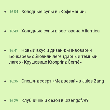
Холодные супы в «Кофемании»
16:54
Холодные супы в ресторане Atlantica
16:49
Новый вкус и дизайн: «Пивоварни
16:41
Бочкарев» обновили легендарный темный
лагер «Крушовице Kronprinz Černé»
Спешл-десерт «Медвезай» в Jules Zang
16:36
Клубничный сезон в Dizengof/99
16:29