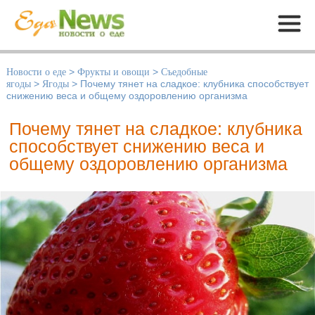
Меню
Новости о еде
>
Фрукты и овощи
>
Съедобные
ягоды
>
Ягоды
>
Почему тянет на сладкое: клубника способствует
снижению веса и общему оздоровлению организма
Почему тянет на сладкое: клубника
способствует снижению веса и
общему оздоровлению организма