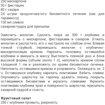
250 маскарпоне
50 г фисташек
80 г сахара
24 штуки продолговатого бисквитного печения (как для
тирамиссу)
150 мл сливок
сахарная пудра для присыпки
Замочить желатин. Сделать пюре из 300 г клубники и
перемешать с маскарпоне, фисташками и сахаром. Отжать
желатин и распустить его с кастрюле на слабом огне. Вливая
тонкой струйкой, перемешать желатин с клубнично-
маскарпоновым кремом. Нарезать половину оставшейся
клубники и вмешать в массу. Выстелить пленкой дно и бока
высокой формы (объем около 1 л), наполнить кремом слоем
толщиной 1 см и разложить по краям бисквитное печенье.
Наполнить оставшимся кремом и розравнять. Охлаждать ок. 2
ч. Оставшуюся клубнику нарезать ломтиками. Взбить сливки.
Опрокинуть шарлотку на тарелку, удалить пленку, покрыть
оставшимися бисквитами и украсить сливками. Украсить
ломтиками клубники края и поверхность шарлотки, присыпать
сахарной пудрой и съесть.
Фруктовый салат
250 г клубники промыть, разрезать.