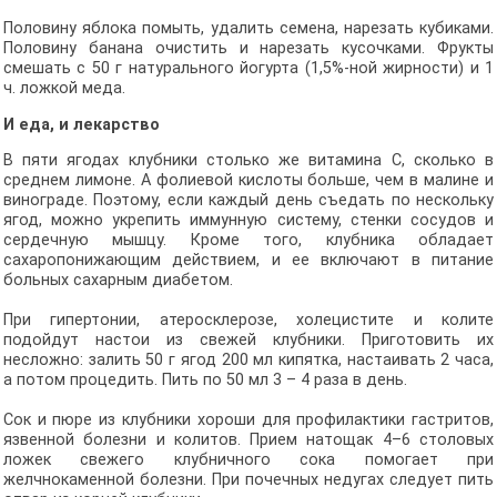
Половину яблока помыть, удалить семена, нарезать кубиками.
Половину банана очистить и нарезать кусочками. Фрукты
смешать с 50 г натурального йогурта (1,5%-ной жирности) и 1
ч. ложкой меда.
И еда, и лекарство
В пяти ягодах клубники столько же витамина С, сколько в
среднем лимоне. А фолиевой кислоты больше, чем в малине и
винограде. Поэтому, если каждый день съедать по нескольку
ягод, можно укрепить иммунную систему, стенки сосудов и
сердечную мышцу. Кроме того, клубника обладает
сахаропонижающим действием, и ее включают в питание
больных сахарным диабетом.
При гипертонии, атеросклерозе, холецистите и колите
подойдут настои из свежей клубники. Приготовить их
несложно: залить 50 г ягод 200 мл кипятка, настаивать 2 часа,
а потом процедить. Пить по 50 мл 3 – 4 раза в день.
Сок и пюре из клубники хороши для профилактики гастритов,
язвенной болезни и колитов. Прием натощак 4–6 столовых
ложек свежего клубничного сока помогает при
желчнокаменной болезни. При почечных недугах следует пить