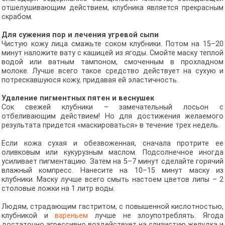
отшелушивающим действием, клубника является прекрасным
скрабом.
Для сужения пор и лечения угревой сыпи
Чистую кожу лица смажьте соком клубники. Потом на 15–20
минут наложите вату с кашицей из ягоды. Смойте маску теплой
водой или ватным тампоном, смоченным в прохладном
молоке. Лучше всего такое средство действует на сухую и
потрескавшуюся кожу, придавая ей эластичность.
Удаление пигментных пятен и веснушек
Сок свежей клубники – замечательный лосьон с
отбеливающим действием! Но для достижения желаемого
результата придется «маскироваться» в течение трех недель.
Если кожа сухая и обезвоженная, сначала протрите ее
оливковым или кукурузным маслом. Подсолнечное иногда
усиливает пигментацию. Затем на 5–7 минут сделайте горячий
влажный компресс. Нанесите на 10–15 минут маску из
клубники. Маску лучше всего смыть настоем цветов липы – 2
столовые ложки на 1 литр воды.
Людям, страдающим гастритом, с повышенной кислотностью,
клубникой и
вареньем
лучше не злоупотреблять. Ягода
достаточно агрессивно воздействует на слизистую желудка и