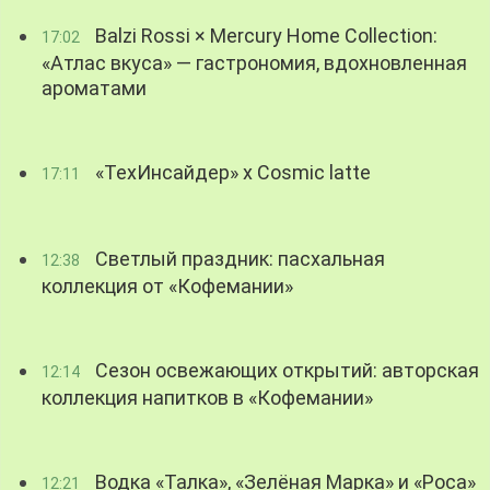
Balzi Rossi × Mercury Home Collection:
17:02
«Атлас вкуса» — гастрономия, вдохновленная
ароматами
«ТехИнсайдер» х Cosmic latte
17:11
Светлый праздник: пасхальная
12:38
коллекция от «Кофемании»
Сезон освежающих открытий: авторская
12:14
коллекция напитков в «Кофемании»
Водка «Талка», «Зелёная Марка» и «Роса»
12:21