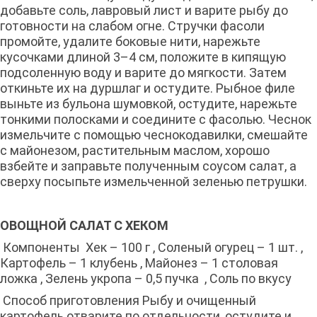
добавьте соль, лавровый лист и варите рыбу до
готовности на слабом огне. Стручки фасоли
промойте, удалите боковые нити, нарежьте
кусочками длиной 3–4 см, положите в кипящую
подсоленную воду и варите до мягкости. Затем
откиньте их на дуршлаг и остудите. Рыбное филе
выньте из бульона шумовкой, остудите, нарежьте
тонкими полосками и соедините с фасолью. Чеснок
измельчите с помощью чеснокодавилки, смешайте
с майонезом, растительным маслом, хорошо
взбейте и заправьте полученным соусом салат, а
сверху посыпьте измельченной зеленью петрушки.
ОВОЩНОЙ САЛАТ С ХЕКОМ
Компоненты Хек – 100 г , Соленый огурец – 1 шт. ,
Картофель – 1 клубень , Майонез – 1 столовая
ложка , Зелень укропа – 0,5 пучка , Соль по вкусу
Способ приготовления Рыбу и очищенный
картофель отварите по отдельности, остудите и