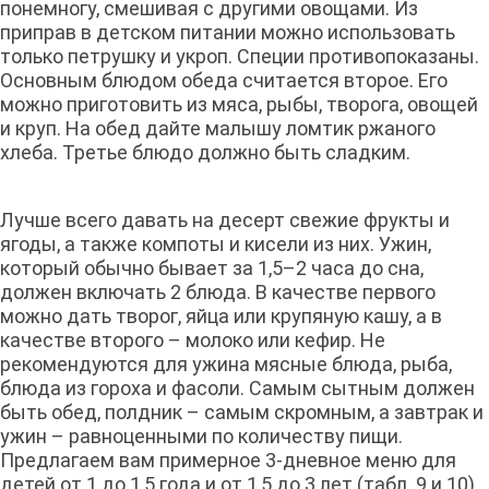
понемногу, смешивая с другими овощами. Из
приправ в детском питании можно использовать
только петрушку и укроп. Специи противопоказаны.
Основным блюдом обеда считается второе. Его
можно приготовить из мяса, рыбы, творога, овощей
и круп. На обед дайте малышу ломтик ржаного
хлеба. Третье блюдо должно быть сладким.
Лучше всего давать на десерт свежие фрукты и
ягоды, а также компоты и кисели из них. Ужин,
который обычно бывает за 1,5–2 часа до сна,
должен включать 2 блюда. В качестве первого
можно дать творог, яйца или крупяную кашу, а в
качестве второго – молоко или кефир. Не
рекомендуются для ужина мясные блюда, рыба,
блюда из гороха и фасоли. Самым сытным должен
быть обед, полдник – самым скромным, а завтрак и
ужин – равноценными по количеству пищи.
Предлагаем вам примерное 3-дневное меню для
детей от 1 до 1,5 года и от 1,5 до 3 лет (табл. 9 и 10).