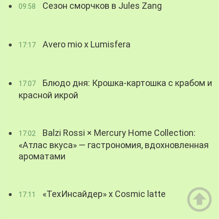
Сезон сморчков в Jules Zang
09:58
Avero mio x Lumisfera
17:17
Блюдо дня: Крошка-картошка с крабом и
17:07
красной икрой
Balzi Rossi × Mercury Home Collection:
17:02
«Атлас вкуса» — гастрономия, вдохновленная
ароматами
«ТехИнсайдер» х Cosmic latte
17:11