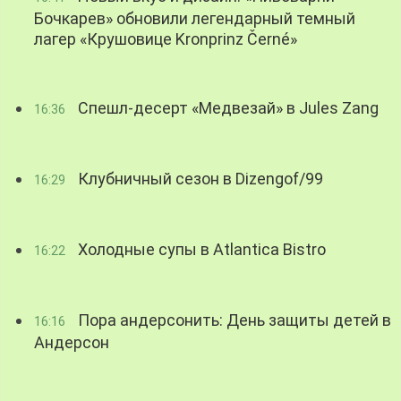
Бочкарев» обновили легендарный темный
лагер «Крушовице Kronprinz Černé»
Спешл-десерт «Медвезай» в Jules Zang
16:36
Клубничный сезон в Dizengof/99
16:29
Холодные супы в Atlantica Bistro
16:22
Пора андерсонить: День защиты детей в
16:16
Андерсон