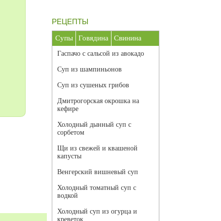
РЕЦЕПТЫ
Супы
Говядина
Свинина
Гаспачо с сальсой из авокадо
Суп из шампиньонов
Суп из сушеных грибов
Дмитрогорская окрошка на
кефире
Холодный дынный суп с
сорбетом
Щи из свежей и квашеной
капусты
Венгерский вишневый суп
Холодный томатный суп с
водкой
Холодный суп из огурца и
креветок