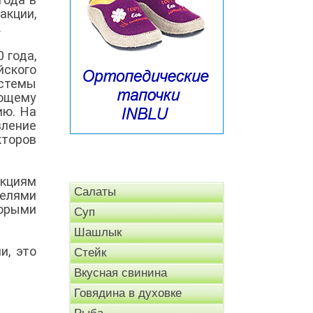
акции,
.
 года,
йского
истемы
ющему
ию. На
вление
кторов
кциям
Салаты
телями
торыми
Суп
Шашлык
и, это
Стейк
Вкусная свинина
Говядина в духовке