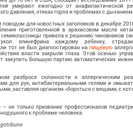
етей умирают ежегодно от анафилактической ре
го давления, отеках горла и проблемах с дыханием
 поводом для новостных заголовков в декабре 2010
бления приготовленной в арахисовом масле кита
ь семиклассницы привела к решению чиновников с
 укол эпинефрина каждому ребенку, страда
сли тот не был диагностирован на
пищевую
аллерг
йствия власти закрыли глаза. Этой осенью упра
т закупить большую партию автоматических инже
ком разбросе склонности к аллергическим реа
ми для рук, антибактериальными гелями и омыва
ыми, заставляя организм «бороться с вещами, с ко
 – не только призвание профессионалов педиатри
внодушного к проблеме человека.
gotribune