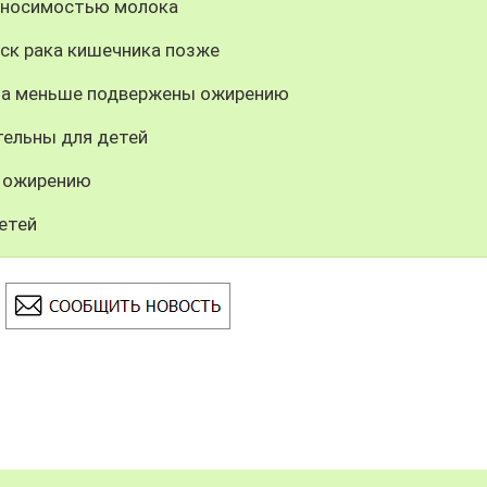
реносимостью молока
иск рака кишечника позже
аза меньше подвержены ожирению
ельны для детей
к ожирению
етей