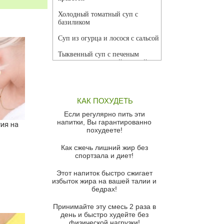
Холодный томатный суп с
базиликом
Суп из огурца и лосося с сальсой
Тыквенный суп с печеным
чесноком и томатной сальсой
Грибной суп
Томатный суп с кремом из
КАК ПОХУДЕТЬ
красного перца
Если регулярно пить эти
Парижский луковый суп
напитки, Вы гарантированно
ия на
похудеете!
Суп из спаржи и горошка с
сыром пармезан
Как сжечь лишний жир без
спортзала и диет!
Суп-крем из цветной капусты
Этот напиток быстро сжигает
Французский луковый суп
избыток жира на вашей талии и
бедрах!
Суп из баклажанов с моцареллой
и гремолатой
Принимайте эту смесь 2 раза в
Грибной крем-суп с кростини с
день и быстро худейте без
козьим сыром
физической нагрузки!