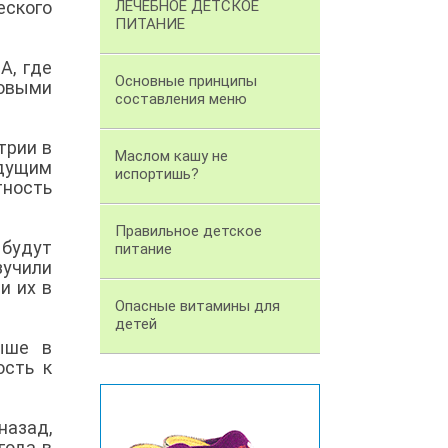
еского
ЛЕЧЕБНОЕ ДЕТСКОЕ
ПИТАНИЕ
А, где
Основные принципы
овыми
составления меню
трии в
Маслом кашу не
дущим
испортишь?
тность
Правильное детское
 будут
питание
учили
и их в
Опасные витамины для
детей
ыше в
ость к
назад,
года в