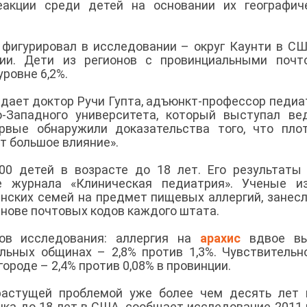
еакции среди детей на основании их географич
 фигурировал в исследовании – округ Каунти в СШ
ии. Дети из регионов с провинциальными почт
уровне 6,2%.
ждает доктор Ручи Гупта, адъюнкт-профессор педиа
-Западного университета, который выступал ве
рвые обнаружили доказательства того, что пло
т большое влияние».
00 детей в возрасте до 18 лет. Его результаты
 журнала «Клиническая педиатрия». Ученые из
нских семей на предмет пищевых аллергий, занесл
основе почтовых кодов каждого штата.
ов исследования: аллергия на
арахис
вдвое в
альных общинах – 2,8% против 1,3%. Чувствительн
ороде – 2,4% против 0,08% в провинции.
растущей проблемой уже более чем десять лет 
ка до 18 лет в США, сообщает исследование 2011 