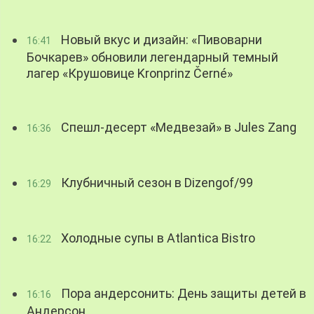
Новый вкус и дизайн: «Пивоварни
16:41
Бочкарев» обновили легендарный темный
лагер «Крушовице Kronprinz Černé»
Спешл-десерт «Медвезай» в Jules Zang
16:36
Клубничный сезон в Dizengof/99
16:29
Холодные супы в Atlantica Bistro
16:22
Пора андерсонить: День защиты детей в
16:16
Андерсон