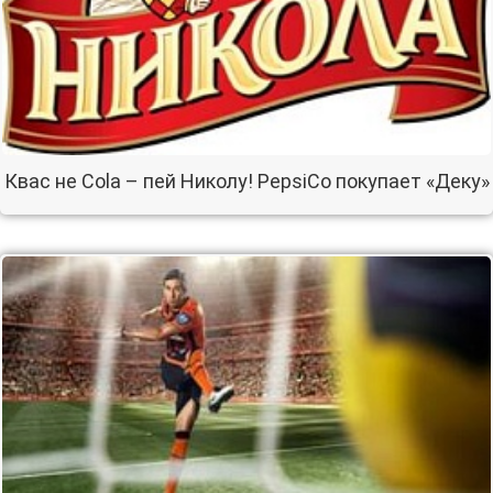
Квас не Cola – пей Николу! PepsiCo покупает «Деку»