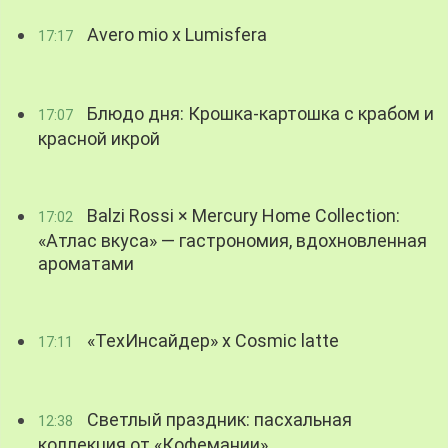
Avero mio x Lumisfera
17:17
Блюдо дня: Крошка-картошка с крабом и
17:07
красной икрой
Balzi Rossi × Mercury Home Collection:
17:02
«Атлас вкуса» — гастрономия, вдохновленная
ароматами
«ТехИнсайдер» х Cosmic latte
17:11
Светлый праздник: пасхальная
12:38
коллекция от «Кофемании»