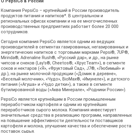
О PepsiCo в России
Компания PepsiCo – крупнейший в России производитель
продуктов питания и напитков*. В центральном и
региональных офисах компании и на ее многочисленных
производственных предприятиях работает более 20 000
сотрудников.
Сегодня компания PepsiCo является одним из ведущих
производителей в сегментах газированных, негазированных и
энергетических напитков с торговыми марками Pepsi®, 7UP®,
Mirinda®, Adrenaline Rush®, «Русский дар», и др., на рынке
чипсов и снеков (Lay’s®, Cheetos®, «ХрусTeam»), в сегменте
соков и нектаров («Я», «Фруктовый Сад», J7®, «Любимый» и
др.), на рынке молочной продукции («Домик в деревне»,
«Веселый молочник», «Чудо», BioMax®, «Имунеле»), и детского
питания («Агуша» и «Чудо детки»), а также в сегменте
бутилированной воды («Аква Минерале», «Родники России»).
PepsiCo является крупнейшим в России промышленным
переработчиком картофеля и одним из крупнейших
переработчиков сырого молока. Компания инвестирует
значительные средства в реализацию программ, направленных
на повышение эффективности деятельности поставщиков
картофеля и молока, улучшение качества и обеспечение роста
поставок сырья.