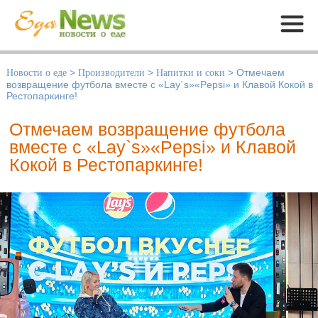
Меню
Новости о еде
>
Производители
>
Напитки и соки
>
Отмечаем
возвращение футбола вместе с «Lay`s»«Pepsi» и Клавой Кокой в
Рестопаркинге!
Отмечаем возвращение футбола
вместе с «Lay`s»«Pepsi» и Клавой
Кокой в Рестопаркинге!